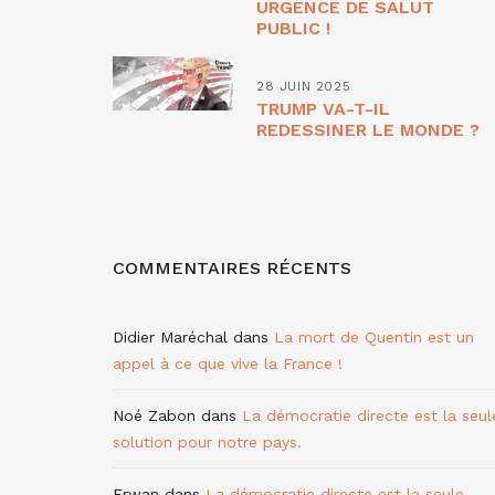
URGENCE DE SALUT
PUBLIC !
28 JUIN 2025
TRUMP VA-T-IL
REDESSINER LE MONDE ?
COMMENTAIRES RÉCENTS
Didier Maréchal
dans
La mort de Quentin est un
appel à ce que vive la France !
Noé Zabon
dans
La démocratie directe est la seul
solution pour notre pays.
Erwan
dans
La démocratie directe est la seule