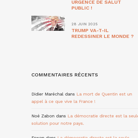
URGENCE DE SALUT
PUBLIC !
28 JUIN 2025
TRUMP VA-T-IL
REDESSINER LE MONDE ?
COMMENTAIRES RÉCENTS
Didier Maréchal
dans
La mort de Quentin est un
appel à ce que vive la France !
Noé Zabon
dans
La démocratie directe est la seul
solution pour notre pays.
Erwan
dans
La démocratie directe est la seule