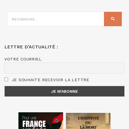
RECHERCHE
SUR
RECHER
:
LETTRE D’ACTUALITÉ :
VOTRE COURRIEL
JE SOUHAITE RECEVOIR LA LETTRE