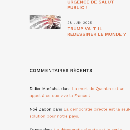
URGENCE DE SALUT
PUBLIC !
28 JUIN 2025
TRUMP VA-T-IL
REDESSINER LE MONDE ?
COMMENTAIRES RÉCENTS
Didier Maréchal
dans
La mort de Quentin est un
appel à ce que vive la France !
Noé Zabon
dans
La démocratie directe est la seul
solution pour notre pays.
Erwan
dans
La démocratie directe est la seule