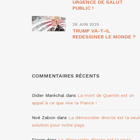
URGENCE DE SALUT
PUBLIC !
28 JUIN 2025
TRUMP VA-T-IL
REDESSINER LE MONDE ?
COMMENTAIRES RÉCENTS
Didier Maréchal
dans
La mort de Quentin est un
appel à ce que vive la France !
Noé Zabon
dans
La démocratie directe est la seul
solution pour notre pays.
Erwan
dans
La démocratie directe est la seule