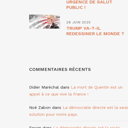
URGENCE DE SALUT
PUBLIC !
28 JUIN 2025
TRUMP VA-T-IL
REDESSINER LE MONDE ?
COMMENTAIRES RÉCENTS
Didier Maréchal
dans
La mort de Quentin est un
appel à ce que vive la France !
Noé Zabon
dans
La démocratie directe est la seul
solution pour notre pays.
Erwan
dans
La démocratie directe est la seule