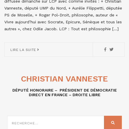
diffusée dimanche sur LCP avec comme invités : + Christian
Vanneste, député UMP du Nord, + Aurélie Filippetti, députée
PS de Moselle, + Roger Pol-Droit, philosophe, auteur de «
Vivre aujourd’hui avec Socrate, Epicure, Sénèque et tous les
autres », chez Odile Jacob. LCP : Tout est philosophie […]
LIRE LA SUITE
CHRISTIAN VANNESTE
DÉPUTÉ HONORAIRE – PRÉSIDENT DE DÉMOCRATIE
DIRECT EN FRANCE – DROITE LIBRE
RECHERCHE
SUR
RECHER
: