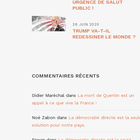
URGENCE DE SALUT
PUBLIC !
28 JUIN 2025
TRUMP VA-T-IL
REDESSINER LE MONDE ?
COMMENTAIRES RÉCENTS
Didier Maréchal
dans
La mort de Quentin est un
appel à ce que vive la France !
Noé Zabon
dans
La démocratie directe est la seul
solution pour notre pays.
Erwan
dans
La démocratie directe est la seule