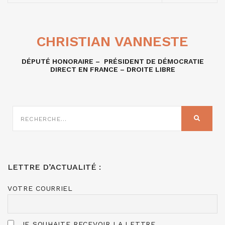
CHRISTIAN VANNESTE
DÉPUTÉ HONORAIRE – PRÉSIDENT DE DÉMOCRATIE
DIRECT EN FRANCE – DROITE LIBRE
RECHERCHE
SUR
RECHER
:
LETTRE D’ACTUALITÉ :
VOTRE COURRIEL
JE SOUHAITE RECEVOIR LA LETTRE