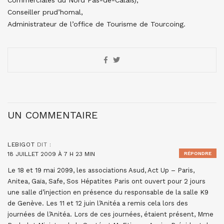
Commerciales du Nord Pas-de-Calais),
Conseiller prud’homal,
Administrateur de l’office de Tourisme de Tourcoing.
UN COMMENTAIRE
LEBIGOT
DIT :
18 JUILLET 2009 À 7 H 23 MIN
RÉPONDRE
Le 18 et 19 mai 2099, les associations Asud, Act Up – Paris,
Anitea, Gaïa, Safe, Sos Hépatites Paris ont ouvert pour 2 jours
une salle d’injection en présence du responsable de la salle K9
de Genève. Les 11 et 12 juin l’Anitéa a remis cela lors des
journées de l’Anitéa. Lors de ces journées, étaient présent, Mme