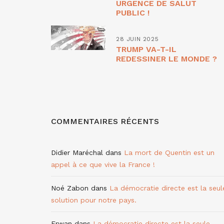
URGENCE DE SALUT
PUBLIC !
28 JUIN 2025
TRUMP VA-T-IL
REDESSINER LE MONDE ?
COMMENTAIRES RÉCENTS
Didier Maréchal
dans
La mort de Quentin est un
appel à ce que vive la France !
Noé Zabon
dans
La démocratie directe est la seul
solution pour notre pays.
Erwan
dans
La démocratie directe est la seule