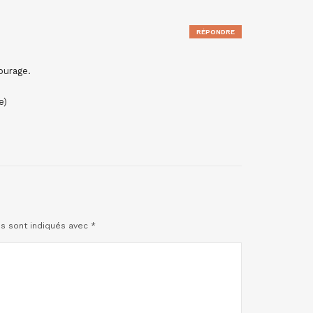
RÉPONDRE
courage.
e)
es sont indiqués avec
*