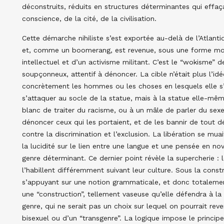
déconstruits, réduits en structures déterminantes qui effaçaie
conscience, de la cité, de la civilisation.
Cette démarche nihiliste s’est exportée au-delà de l’Atlantiq
et, comme un boomerang, est revenue, sous une forme moins
intellectuel et d’un activisme militant. C’est le “wokisme” de
soupçonneux, attentif à dénoncer. La cible n’était plus l’idé
concrètement les hommes ou les choses en lesquels elle s’inc
s’attaquer au socle de la statue, mais à la statue elle-mê
blanc de traiter du racisme, ou à un mâle de parler du sexe.
dénoncer ceux qui les portaient, et de les bannir de tout d
contre la discrimination et l’exclusion. La libération se mua
la lucidité sur le lien entre une langue et une pensée en nov
genre déterminant. Ce dernier point révèle la supercherie :
l’habillent différemment suivant leur culture. Sous la constru
s’appuyant sur une notion grammaticale, et donc totalement 
une “construction”, tellement vaseuse qu’elle défendra à la
genre, qui ne serait pas un choix sur lequel on pourrait rev
bisexuel ou d’un “transgenre”. La logique impose le princi