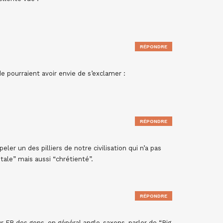
RÉPONDRE
e pourraient avoir envie de s’exclamer :
RÉPONDRE
er un des pilliers de notre civilisation qui n’a pas
tale” mais aussi “chrétienté”.
RÉPONDRE
ur FB des gens, en général anglo-saxons, parler de “Big