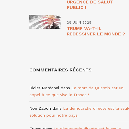
URGENCE DE SALUT
PUBLIC !
28 JUIN 2025
TRUMP VA-T-IL
REDESSINER LE MONDE ?
COMMENTAIRES RÉCENTS
Didier Maréchal
dans
La mort de Quentin est un
appel à ce que vive la France !
Noé Zabon
dans
La démocratie directe est la seul
solution pour notre pays.
Erwan
dans
La démocratie directe est la seule