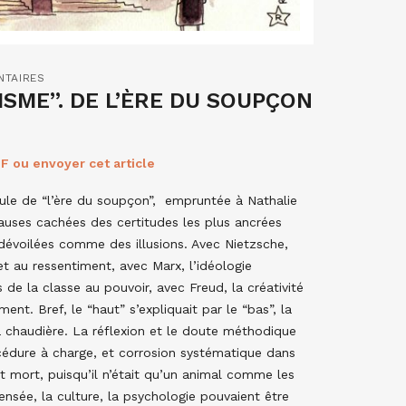
NTAIRES
SME”. DE L’ÈRE DU SOUPÇON
F ou envoyer cet article
ule de “l’ère du soupçon”, empruntée à Nathalie
auses cachées des certitudes les plus ancrées
i dévoilées comme des illusions. Avec Nietzsche,
et au ressentiment, avec Marx, l’idéologie
ts de la classe au pouvoir, avec Freud, la créativité
nt. Bref, le “haut” s’expliquait par le “bas”, la
a chaudière. La réflexion et le doute méthodique
cédure à charge, et corrosion systématique dans
t mort, puisqu’il n’était qu’un animal comme les
nsée, la culture, la psychologie pouvaient être