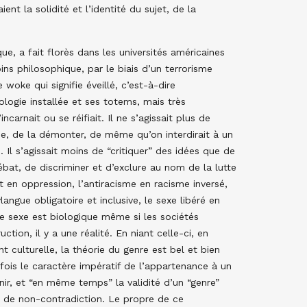
nt la solidité et l’identité du sujet, de la
ue, a fait florès dans les universités américaines
 philosophique, par le biais d’un terrorisme
 woke qui signifie éveillé, c’est-à-dire
ologie installée et ses totems, mais très
arnait ou se réifiait. Il ne s’agissait plus de
me, de la démonter, de même qu’on interdirait à un
 Il s’agissait moins de “critiquer” des idées que de
ébat, de discriminer et d’exclure au nom de la lutte
it en oppression, l’antiracisme en racisme inversé,
langue obligatoire et inclusive, le sexe libéré en
 le sexe est biologique même si les sociétés
ction, il y a une réalité. En niant celle-ci, en
culturelle, la théorie du genre est bel et bien
 fois le caractère impératif de l’appartenance à un
enir, et “en même temps” la validité d’un “genre”
pe de non-contradiction. Le propre de ce