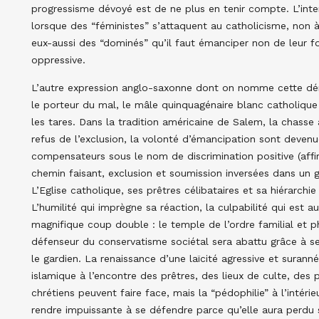
progressisme dévoyé est de ne plus en tenir compte. L’inte
lorsque des “féministes” s’attaquent au catholicisme, non à
eux-aussi des “dominés” qu’il faut émanciper non de leur fo
oppressive.
L’autre expression anglo-saxonne dont on nomme cette déma
le porteur du mal, le mâle quinquagénaire blanc catholique 
les tares. Dans la tradition américaine de Salem, la chasse a
refus de l’exclusion, la volonté d’émancipation sont devenue
compensateurs sous le nom de discrimination positive (affi
chemin faisant, exclusion et soumission inversées dans un 
L’Eglise catholique, ses prêtres célibataires et sa hiérarchi
L’humilité qui imprègne sa réaction, la culpabilité qui est 
magnifique coup double : le temple de l’ordre familial et ph
défenseur du conservatisme sociétal sera abattu grâce à se
le gardien. La renaissance d’une laïcité agressive et suranné
islamique à l’encontre des prêtres, des lieux de culte, des
chrétiens peuvent faire face, mais la “pédophilie” à l’intérie
rendre impuissante à se défendre parce qu’elle aura perdu s