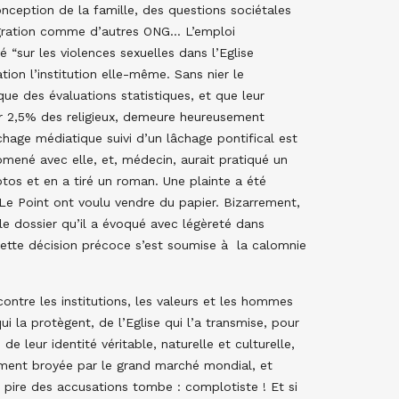
onception de la famille, des questions sociétales
migration comme d’autres ONG… L’emploi
 “sur les violences sexuelles dans l’Eglise
tion l’institution elle-même. Sans nier le
que des évaluations statistiques, et que leur
r 2,5% des religieux, demeure heureusement
chage médiatique suivi d’un lâchage pontifical est
omené avec elle, et, médecin, aurait pratiqué un
tos et en a tiré un roman. Une plainte a été
 Point ont voulu vendre du papier. Bizarrement,
e dossier qu’il a évoqué avec légèreté dans
 Cette décision précoce s’est soumise à la calomnie
ontre les institutions, les valeurs et les hommes
qui la protègent, de l’Eglise qui l’a transmise, pour
e leur identité véritable, naturelle et culturelle,
ement broyée par le grand marché mondial, et
a pire des accusations tombe : complotiste ! Et si