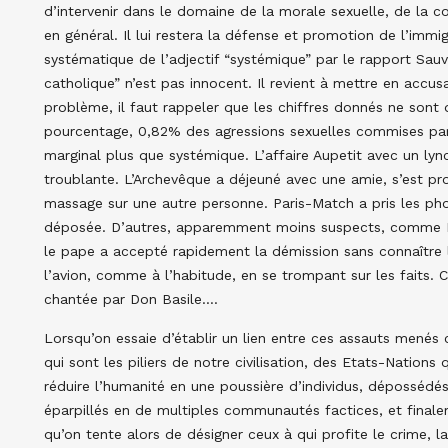
d’intervenir dans le domaine de la morale sexuelle, de la c
en général. Il lui restera la défense et promotion de l’im
systématique de l’adjectif “systémique” par le rapport Sauvé
catholique” n’est pas innocent. Il revient à mettre en accusa
problème, il faut rappeler que les chiffres donnés ne sont 
pourcentage, 0,82% des agressions sexuelles commises pa
marginal plus que systémique. L’affaire Aupetit avec un lyn
troublante. L’Archevêque a déjeuné avec une amie, s’est pr
massage sur une autre personne. Paris-Match a pris les pho
déposée. D’autres, apparemment moins suspects, comme Le
le pape a accepté rapidement la démission sans connaître l
l’avion, comme à l’habitude, en se trompant sur les faits.
chantée par Don Basile….
Lorsqu’on essaie d’établir un lien entre ces assauts menés c
qui sont les piliers de notre civilisation, des Etats-Nations 
réduire l’humanité en une poussière d’individus, dépossédés d
éparpillés en de multiples communautés factices, et final
qu’on tente alors de désigner ceux à qui profite le crime, l