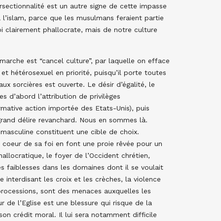
rsectionnalité est un autre signe de cette impasse
 l’islam, parce que les musulmans feraient partie
i clairement phallocrate, mais de notre culture
rche est “cancel culture”, par laquelle on efface
et hétérosexuel en priorité, puisqu’il porte toutes
ux sorcières est ouverte. Le désir d’égalité, le
s d’abord l’attribution de privilèges
rmative action importée des Etats-Unis), puis
grand délire revanchard. Nous en sommes là.
e masculine constituent une cible de choix.
au coeur de sa foi en font une proie rêvée pour un
allocratique, le foyer de l’Occident chrétien,
s faiblesses dans les domaines dont il se voulait
e interdisant les croix et les crèches, la violence
 processions, sont des menaces auxquelles les
ur de l’Eglise est une blessure qui risque de la
on crédit moral. Il lui sera notamment difficile