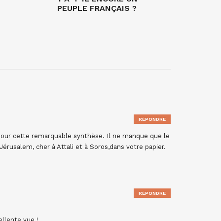
PEUPLE FRANÇAIS ?
RÉPONDRE
 pour cette remarquable synthèse. Il ne manque que le
érusalem, cher à Attali et à Soros,dans votre papier.
RÉPONDRE
ellente vue !