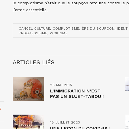
le complotisme n’était que le soupçon retourné contre le 
l’arme essentielle.
,
,
,
CANCEL CULTURE
COMPLOTISME
ÈRE DU SOUPÇON
IDENT
,
PROGRESSISME
WOKISME
ARTICLES LIÉS
26 MAI 2015
L’IMMIGRATION N’EST
PAS UN SUJET-TABOU !
e
18 JUILLET 2020
UNE LEÇON DU COVID-19 :