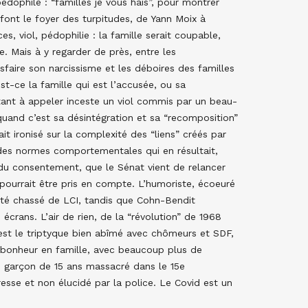
édophile : “familles je vous hais”, pour montrer
n font le foyer des turpitudes, de Yann Moix à
, viol, pédophilie : la famille serait coupable,
ie. Mais à y regarder de près, entre les
faire son narcissisme et les déboires des familles
ce la famille qui est l’accusée, ou sa
tant à appeler inceste un viol commis par un beau-
quand c’est sa désintégration et sa “recomposition”
t ironisé sur la complexité des “liens” créés par
té des normes comportementales qui en résultait,
 du consentement, que le Sénat vient de relancer
 pourrait être pris en compte. L’humoriste, écoeuré
 été chassé de LCI, tandis que Cohn-Bendit
s écrans. L’air de rien, de la “révolution” de 1968
 est le triptyque bien abîmé avec chômeurs et SDF,
 bonheur en famille, avec beaucoup plus de
ce garçon de 15 ans massacré dans le 15e
esse et non élucidé par la police. Le Covid est un