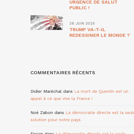
URGENCE DE SALUT
PUBLIC !
28 JUIN 2025
TRUMP VA-T-IL
REDESSINER LE MONDE ?
COMMENTAIRES RÉCENTS
Didier Maréchal
dans
La mort de Quentin est un
appel à ce que vive la France !
Noé Zabon
dans
La démocratie directe est la seul
solution pour notre pays.
Erwan
dans
La démocratie directe est la seule