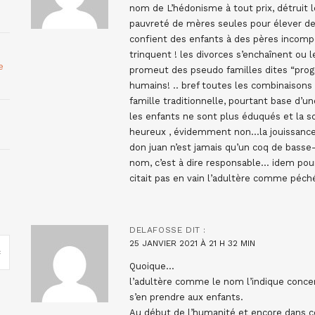
nom de L’hédonisme à tout prix, détruit l
pauvreté de mères seules pour élever de
confient des enfants à des pères incompé
trinquent ! les divorces s’enchaînent ou 
e
promeut des pseudo familles dites “prog
humains! .. bref toutes les combinaisons
famille traditionnelle, pourtant base d’
les enfants ne sont plus éduqués et la so
heureux , évidemment non…la jouissance 
don juan n’est jamais qu’un coq de bass
nom, c’est à dire responsable… idem po
citait pas en vain l’adultère comme péch
DELAFOSSE
DIT :
25 JANVIER 2021 À 21 H 32 MIN
Quoique…
l’adultère comme le nom l’indique concer
s’en prendre aux enfants.
Au début de l’humanité et encore dans cer