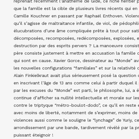
reprenait récemment l’anathème de Gide, ce riche héritier p
que la famille est la cible de plusieurs livres récents qui e
Camille Kouchner en passant par Raphaël Enthoven. Violences
qu’il s’agisse de maltraitance infantile, de viol, de pédophil
élucubrations d’une âme compliquée prête à tout pour satis
décomposées, recomposées, redécomposées, explosées, est-
destruction par des esprits pervers ? La manoeuvre consis
père consiste justement à mettre en accusation la famille 
qui sont en cause. Xavier Gorce, dessinateur au “Monde” avai
les nouvelles configurations “familiales” et sur la relativi
Alain Finkielkraut avait plus sérieusement posé la question
en inscrivant l’âge de 13 ans comme celui à partir duquel il
par les excuses du “Monde” est parti, le philosophe, lui, a
continue d’afficher sa nullité intellectuelle et morale sur le
contre le triptyque “métro-boulot-dodo”, ce qu’il en reste
avec moins de liberté, notamment de s’exprimer, moins de
violences aussi comme le souligne le “lynchage” de Yuriy, 
arrondissement par une bande, tardivement révélé par la pr
puissant éteignoir !