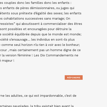
es couples donc les familles donc les enfants :
s enfants de pères démissionnaires, ou juges qui
tents sous prétexte d’égalité des sexes; les enfants
les cohabitations successives sans mariage; On
ressistes” qui aboutissent à commercialiser des êtres
 sont possibles et encouragées pour détruire la
une société équilibrée depuis que le monde est monde;
ciété s’ensauvage… les individus en sont-ils plus
comme seul horizon n’a rien à voir avec le bonheur;
e-cour , mais certainement pas un homme digne de ce
ur la version féminine ! Les Dix Commandements ne
é majeur !
RÉPONDRE
ne les adultes, ce qui est impardonnable, c’est de
taines peuplades, la tribu existait bien avant la