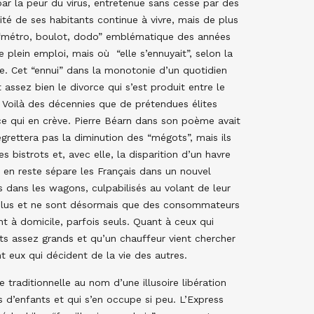
ar la peur du virus, entretenue sans cesse par des
é de ses habitants continue à vivre, mais de plus
ion “métro, boulot, dodo” emblématique des années
e plein emploi, mais où “elle s’ennuyait”, selon la
e. Cet “ennui” dans la monotonie d’un quotidien
 assez bien le divorce qui s’est produit entre le
. Voilà des décennies que de prétendues élites
ce qui en crève. Pierre Béarn dans son poème avait
egrettera pas la diminution des “mégots”, mais ils
 bistrots et, avec elle, la disparition d’un havre
ui en reste sépare les Français dans un nouvel
s dans les wagons, culpabilisés au volant de leur
ou plus et ne sont désormais que des consommateurs
 à domicile, parfois seuls. Quant à ceux qui
ts assez grands et qu’un chauffeur vient chercher
nt eux qui décident de la vie des autres.
traditionnelle au nom d’une illusoire libération
s d’enfants et qui s’en occupe si peu. L’Express