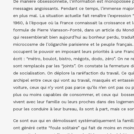
De manière obsessionnelle, l’information est monopolisée p
messages angoissants. Pendant ce temps, l’immense majorit
en plus mal. La situation actuelle fait renaître l’express
1960, à l’époque où la France connaissait la croissance et l
formule de Pierre Viansson-Ponté, dans un article du Mond
qui ressemblerait bien aujourd’hui au bonheur perdu, traduit
microcosme de l’oligarchie parisienne et le peuple français
occupent le pouvoir en imposant leurs priorités à une Fran
écrit : “métro, boulot, bistro, mégots, dodo, zéro”. On ne r
sont remplacés par les “joints”. On constate la fermeture des
de socialisation. On déplore la raréfaction du travail. Ce q
archipel entre ceux qui vont au travail, masqués et entassé
voiture, ceux qui n’y vont pas parce qu’ils n’en ont pas 
plus ou moins capables de consommer, et ceux qui bossent
vivent avec leur famille ou leurs proches dans des logemen
pour les conduire à leur bureau, ils sont à part, mais ce so
Ce sont eux qui en démolissant systématiquement la famille 
ont généré cette “foule solitaire” qui fait de moins en moin