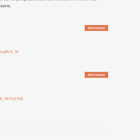
ssons.
RÉPONDRE
wq8kIF_M
RÉPONDRE
9_193%2Fall