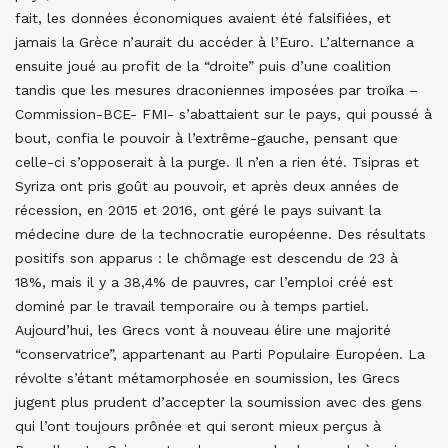
fait, les données économiques avaient été falsifiées, et
jamais la Grèce n’aurait du accéder à l’Euro. L’alternance a
ensuite joué au profit de la “droite” puis d’une coalition
tandis que les mesures draconiennes imposées par troïka –
Commission-BCE- FMI- s’abattaient sur le pays, qui poussé à
bout, confia le pouvoir à l’extrême-gauche, pensant que
celle-ci s’opposerait à la purge. Il n’en a rien été. Tsipras et
Syriza ont pris goût au pouvoir, et après deux années de
récession, en 2015 et 2016, ont géré le pays suivant la
médecine dure de la technocratie européenne. Des résultats
positifs son apparus : le chômage est descendu de 23 à
18%, mais il y a 38,4% de pauvres, car l’emploi créé est
dominé par le travail temporaire ou à temps partiel.
Aujourd’hui, les Grecs vont à nouveau élire une majorité
“conservatrice”, appartenant au Parti Populaire Européen. La
révolte s’étant métamorphosée en soumission, les Grecs
jugent plus prudent d’accepter la soumission avec des gens
qui l’ont toujours prônée et qui seront mieux perçus à