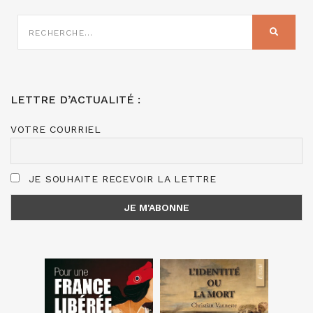
RECHERCHE
SUR
RECHER
:
LETTRE D’ACTUALITÉ :
VOTRE COURRIEL
JE SOUHAITE RECEVOIR LA LETTRE