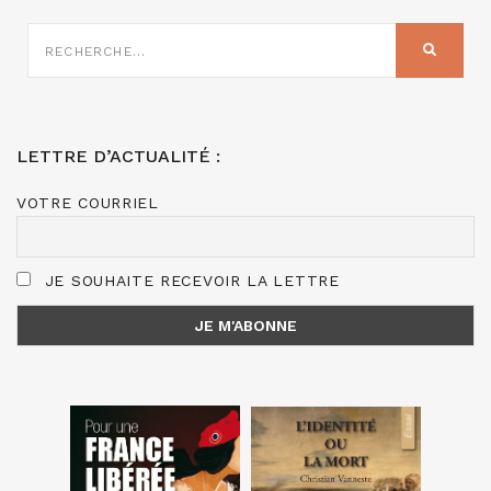
RECHERCHE
SUR
RECHER
:
LETTRE D’ACTUALITÉ :
VOTRE COURRIEL
JE SOUHAITE RECEVOIR LA LETTRE