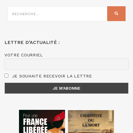
RECHERCHE
SUR
RECHER
:
LETTRE D’ACTUALITÉ :
VOTRE COURRIEL
JE SOUHAITE RECEVOIR LA LETTRE