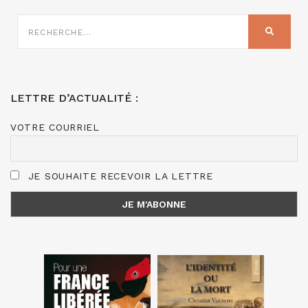
RECHERCHE
SUR
RECHER
:
LETTRE D’ACTUALITÉ :
VOTRE COURRIEL
JE SOUHAITE RECEVOIR LA LETTRE