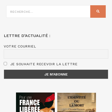
RECHERCHE
SUR
RECHER
:
LETTRE D’ACTUALITÉ :
VOTRE COURRIEL
JE SOUHAITE RECEVOIR LA LETTRE