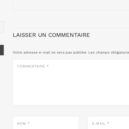
LAISSER UN COMMENTAIRE
Votre adresse e-mail ne sera pas publiée.
Les champs obligatoir
COMMENTAIRE
*
NOM
E-
*
MAIL
*