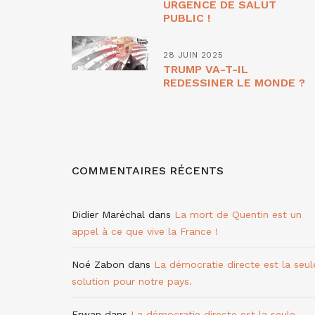
URGENCE DE SALUT
PUBLIC !
28 JUIN 2025
TRUMP VA-T-IL
REDESSINER LE MONDE ?
COMMENTAIRES RÉCENTS
Didier Maréchal
dans
La mort de Quentin est un
appel à ce que vive la France !
Noé Zabon
dans
La démocratie directe est la seul
solution pour notre pays.
Erwan
dans
La démocratie directe est la seule