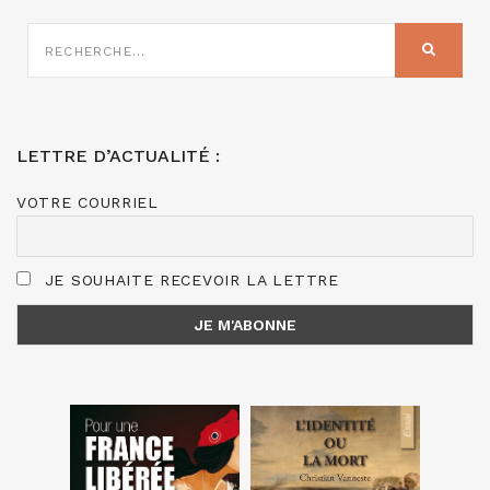
RECHERCHE
SUR
RECHER
:
LETTRE D’ACTUALITÉ :
VOTRE COURRIEL
JE SOUHAITE RECEVOIR LA LETTRE