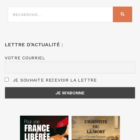
RECHERCHE
SUR
RECHER
:
LETTRE D’ACTUALITÉ :
VOTRE COURRIEL
JE SOUHAITE RECEVOIR LA LETTRE