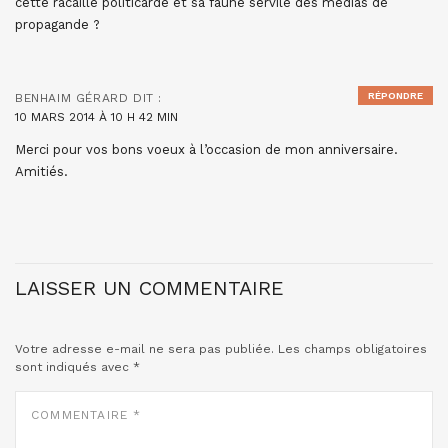
cette racaille politicarde et sa faune servile des médias de
propagande ?
RÉPONDRE
BENHAIM GÉRARD
DIT :
10 MARS 2014 À 10 H 42 MIN
Merci pour vos bons voeux à l’occasion de mon anniversaire.
Amitiés.
LAISSER UN COMMENTAIRE
Votre adresse e-mail ne sera pas publiée.
Les champs obligatoires
sont indiqués avec
*
COMMENTAIRE
*