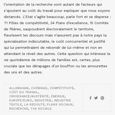
l’orientation de la recherche sont autant de facteurs qui
s’ajoutent au coût du travail pour expliquer que nous soyons
distancés. L’Etat s’agite beaucoup, parle fort et se disperse :
71 Pôles de compétitivité, 34 Plans d’excellence, 15 Comités
de filières, saupoudrent électoralement le territoire,
fleurissent les discours mais n’assurent pas à notre pays la
spécialisation indiscutable, le coût concurrentiel et justifié
qui lui permettraient de rebondir de lui–même et non en
attendant le réveil des autres. Cette question qui intéresse la
vie quotidienne de millions de familles est, certes, plus
cruciale que les dérapages d’un bouffon ou les amourettes
des uns et des autres.
,
,
,
ALLEMAGNE
CHÔMAGE
COMPÉTITIVITÉ
,
COÛT DU TRAVAIL
,
,
CROISSANCE/AUSTÉRITÉ
ÉNERGIE
,
,
EUROPE/EURO
INDUSTRIE
INDUSTRIE
,
,
,
TEXTILE
LA REDOUTE
PLANS SOCIAUX
,
RECHERCHE
TVA SOCIALE