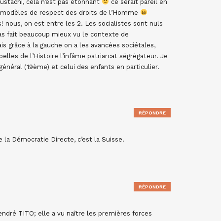
ustachi, cela n’est pas étonnant
ce serait pareil en
” modèles de respect des droits de l’Homme
! nous, on est entre les 2. Les socialistes sont nuls
pas fait beaucoup mieux vu le contexte de
is grâce à la gauche on a les avancées sociétales,
les de l’Histoire l’infâme patriarcat ségrégateur. Je
général (19ème) et celui des enfants en particulier.
RÉPONDRE
e la Démocratie Directe, c’est la Suisse.
RÉPONDRE
ndré TITO; elle a vu naître les premières forces