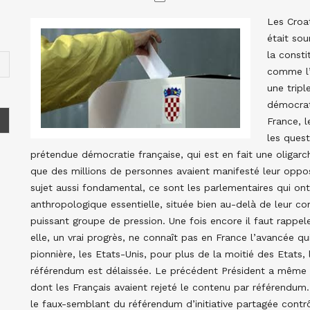
Les Croa
était sou
la consti
comme l’
une tripl
démocrat
France, 
les quest
prétendue démocratie française, qui est en fait une oligar
que des millions de personnes avaient manifesté leur oppos
sujet aussi fondamental, ce sont les parlementaires qui o
anthropologique essentielle, située bien au-delà de leur c
puissant groupe de pression. Une fois encore il faut rappel
elle, un vrai progrès, ne connaît pas en France l’avancée q
pionnière, les Etats-Unis, pour plus de la moitié des Etats, 
référendum est délaissée. Le précédent Président a même ét
dont les Français avaient rejeté le contenu par référendum.
le faux-semblant du référendum d’initiative partagée contrôl