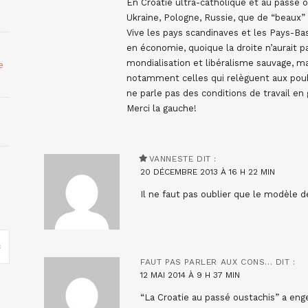
En Croatie ultra-catholique et au passé o
Ukraine, Pologne, Russie, que de “beaux
Vive les pays scandinaves et les Pays-Bas
en économie, quoique la droite n’aurait 
mondialisation et libéralisme sauvage, ma
e
notamment celles qui relèguent aux poubel
ne parle pas des conditions de travail en 
Merci la gauche!
VANNESTE
DIT :
20 DÉCEMBRE 2013 À 16 H 22 MIN
Il ne faut pas oublier que le modèle d
FAUT PAS PARLER AUX CONS...
DIT :
12 MAI 2014 À 9 H 37 MIN
“La Croatie au passé oustachis” a enge