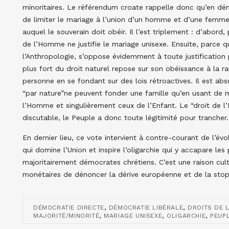
minoritaires. Le référendum croate rappelle donc qu’en démo
de limiter le mariage à l’union d’un homme et d’une femm
auquel le souverain doit obéir. Il l’est triplement : d’abord
de l’Homme ne justifie le mariage unisexe. Ensuite, parce q
l’Anthropologie, s’oppose évidemment à toute justification p
plus fort du droit naturel repose sur son obéissance à la rai
personne en se fondant sur des lois rétroactives. Il est abs
“par nature”ne peuvent fonder une famille qu’en usant de 
l’Homme et singulièrement ceux de l’Enfant. Le “droit de 
discutable, le Peuple a donc toute légitimité pour trancher.
En dernier lieu, ce vote intervient à contre-courant de l’év
qui domine l’Union et inspire l’oligarchie qui y accapare l
majoritairement démocrates chrétiens. C’est une raison cul
monétaires de dénoncer la dérive européenne et de la stop
,
,
DÉMOCRATIE DIRECTE
DÉMOCRATIE LIBÉRALE
DROITS DE 
,
,
,
MAJORITÉ/MINORITÉ
MARIAGE UNISEXE
OLIGARCHIE
PEUP