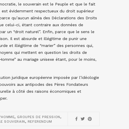
cratie, le souverain est le Peuple et que le fait
e est évidemment respectueux du droit supérieur
, parce qu’aucun alinéa des Déclarations des Droits
ue celui-ci, étant contraire aux données de
ar un “droit naturel”. Enfin, parce que le sens le
son. Il est absurde et illégitime de punir une
urde et illégitime de “marier” des personnes qui,
moyens qui mettent en question les droits de
l’Homme” au mariage unisexe étant, pour le moins,
olution juridique européenne imposée par l’idéologie
es pouvoirs aux antipodes des Pères Fondateurs
turelle à côté des raisons économiques et
per.
,
,
L'HOMME
GROUPES DE PRESSION
,
LE SOUVERAIN
REFERENDUM