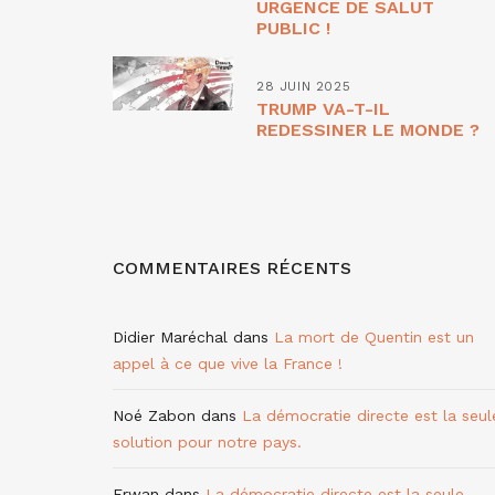
URGENCE DE SALUT
PUBLIC !
28 JUIN 2025
TRUMP VA-T-IL
REDESSINER LE MONDE ?
COMMENTAIRES RÉCENTS
Didier Maréchal
dans
La mort de Quentin est un
appel à ce que vive la France !
Noé Zabon
dans
La démocratie directe est la seul
solution pour notre pays.
Erwan
dans
La démocratie directe est la seule