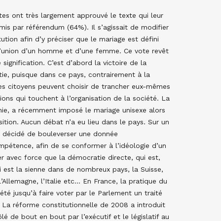
tes ont très largement approuvé le texte qui leur
mis par référendum (64%). Il s’agissait de modifier
tution afin d’y préciser que le mariage est défini
union d’un homme et d’une femme. Ce vote revêt
e signification. C’est d’abord la victoire de la
ie, puisque dans ce pays, contrairement à la
les citoyens peuvent choisir de trancher eux-mêmes
ions qui touchent à l’organisation de la société. La
chie, a récemment imposé le mariage unisexe alors
ition. Aucun débat n’a eu lieu dans le pays. Sur un
nt décidé de bouleverser une donnée
ompétence, afin de se conformer à l’idéologie d’un
er avec force que la démocratie directe, qui est,
ui est la sienne dans de nombreux pays, la Suisse,
l’Allemagne, l’Italie etc… En France, la pratique du
é jusqu’à faire voter par le Parlement un traité
 La réforme constitutionnelle de 2008 a introduit
é de bout en bout par l’exécutif et le législatif au