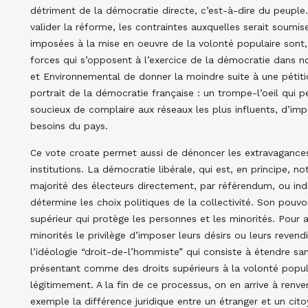
détriment de la démocratie directe, c’est-à-dire du peuple
valider la réforme, les contraintes auxquelles serait soumise
imposées à la mise en oeuvre de la volonté populaire sont, 
forces qui s’opposent à l’exercice de la démocratie dans n
et Environnemental de donner la moindre suite à une pétiti
portrait de la démocratie française : un trompe-l’oeil qui p
soucieux de complaire aux réseaux les plus influents, d’impo
besoins du pays.
Ce vote croate permet aussi de dénoncer les extravagances
institutions. La démocratie libérale, qui est, en principe, no
majorité des électeurs directement, par référendum, ou indi
détermine les choix politiques de la collectivité. Son pouvoir
supérieur qui protège les personnes et les minorités. Pour 
minorités le privilège d’imposer leurs désirs ou leurs revendi
l’idéologie “droit-de-l’hommiste” qui consiste à étendre sa
présentant comme des droits supérieurs à la volonté popula
légitimement. A la fin de ce processus, on en arrive à renv
exemple la différence juridique entre un étranger et un cit