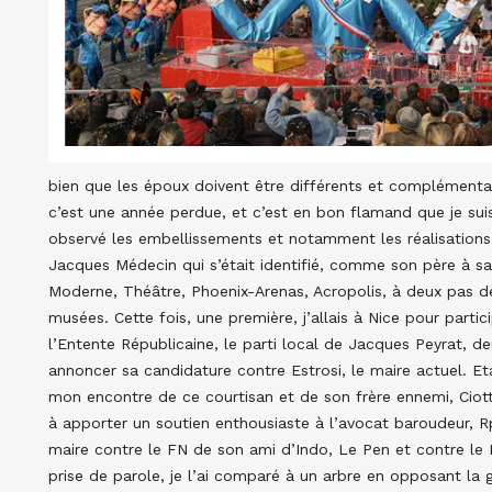
bien que les époux doivent être différents et complément
c’est une année perdue, et c’est en bon flamand que je suis,
observé les embellissements et notamment les réalisations 
Jacques Médecin qui s’était identifié, comme son père à sa v
Moderne, Théâtre, Phoenix-Arenas, Acropolis, à deux pas de
musées. Cette fois, une première, j’allais à Nice pour part
l’Entente Républicaine, le parti local de Jacques Peyrat, deu
annoncer sa candidature contre Estrosi, le maire actuel. E
mon encontre de ce courtisan et de son frère ennemi, Ciotti, 
à apporter un soutien enthousiaste à l’avocat baroudeur, Rp
maire contre le FN de son ami d’Indo, Le Pen et contre l
prise de parole, je l’ai comparé à un arbre en opposant la 