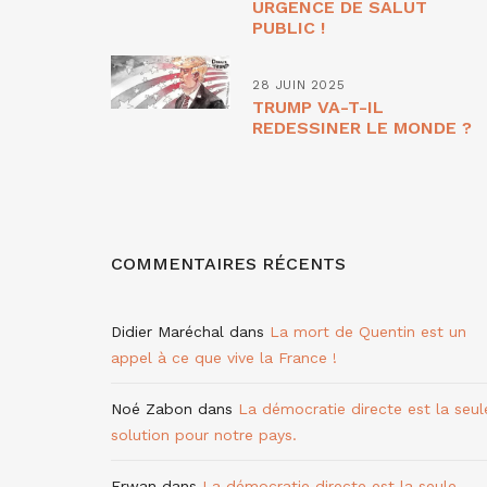
URGENCE DE SALUT
PUBLIC !
28 JUIN 2025
TRUMP VA-T-IL
REDESSINER LE MONDE ?
COMMENTAIRES RÉCENTS
Didier Maréchal
dans
La mort de Quentin est un
appel à ce que vive la France !
Noé Zabon
dans
La démocratie directe est la seul
solution pour notre pays.
Erwan
dans
La démocratie directe est la seule