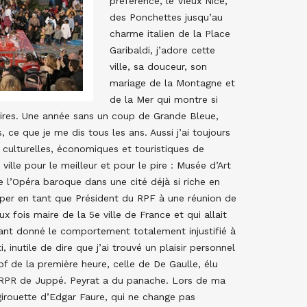
préférence, le Vieux Nice,
des Ponchettes jusqu’au
charme italien de la Place
Garibaldi, j’adore cette
ville, sa douceur, son
mariage de la Montagne et
de la Mer qui montre si
aires. Une année sans un coup de Grande Bleue,
 ce que je me dis tous les ans. Aussi j’ai toujours
culturelles, économiques et touristiques de
ille pour le meilleur et pour le pire : Musée d’Art
 l’Opéra baroque dans une cité déjà si riche en
iciper en tant que Président du RPF à une réunion de
x fois maire de la 5e ville de France et qui allait
tant donné le comportement totalement injustifié à
inutile de dire que j’ai trouvé un plaisir personnel
f de la première heure, celle de De Gaulle, élu
e RPR de Juppé. Peyrat a du panache. Lors de ma
girouette d’Edgar Faure, qui ne change pas