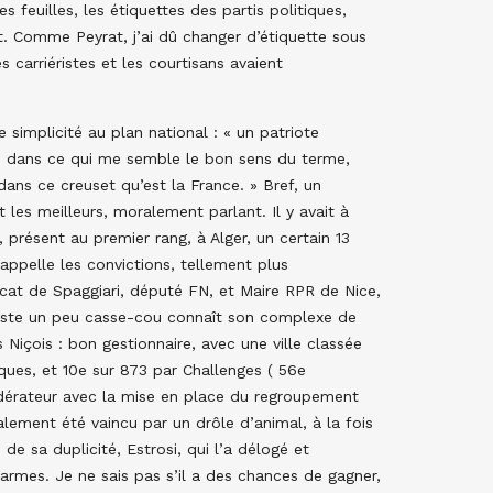
s feuilles, les étiquettes des partis politiques,
. Comme Peyrat, j’ai dû changer d’étiquette sous
s carriéristes et les courtisans avaient
 simplicité au plan national : « un patriote
on dans ce qui me semble le bon sens du terme,
 dans ce creuset qu’est la France. » Bref, un
t les meilleurs, moralement parlant. Il y avait à
 présent au premier rang, à Alger, un certain 13
appelle les convictions, tellement plus
cat de Spaggiari, député FN, et Maire RPR de Nice,
tiste un peu casse-cou connaît son complexe de
s Niçois : bon gestionnaire, avec une ville classée
ques, et 10e sur 873 par Challenges ( 56e
édérateur avec la mise en place du regroupement
ement été vaincu par un drôle d’animal, à la fois
e sa duplicité, Estrosi, qui l’a délogé et
s armes. Je ne sais pas s’il a des chances de gagner,