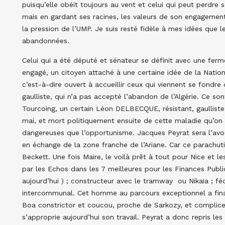
puisqu’elle obéit toujours au vent et celui qui peut perdre se
mais en gardant ses racines, les valeurs de son engagement
la pression de l’UMP. Je suis resté fidèle à mes idées que le
abandonnées.
Celui qui a été député et sénateur se définit avec une ferme
engagé, un citoyen attaché à une certaine idée de la Nati
c’est-à-dire ouvert à accueillir ceux qui viennent se fondre
gaulliste, qui n’a pas accepté l’abandon de l’Algérie. Ce son
Tourcoing, un certain Léon DELBECQUE, résistant, gaulliste,
mai, et mort politiquement ensuite de cette maladie qu’on 
dangereuses que l’opportunisme. Jacques Peyrat sera l’avo
en échange de la zone franche de l’Ariane. Car ce parachu
Beckett. Une fois Maire, le voilà prêt à tout pour Nice et le
par les Echos dans les 7 meilleures pour les Finances Publi
aujourd’hui ) ; constructeur avec le tramway ou Nikaïa ; f
intercommunal. Cet homme au parcours exceptionnel a final
Boa constrictor et coucou, proche de Sarkozy, et complice d
s’approprie aujourd’hui son travail. Peyrat a donc repris le