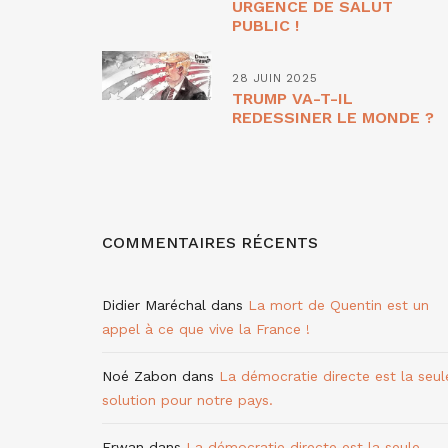
URGENCE DE SALUT
PUBLIC !
28 JUIN 2025
TRUMP VA-T-IL
REDESSINER LE MONDE ?
COMMENTAIRES RÉCENTS
Didier Maréchal
dans
La mort de Quentin est un
appel à ce que vive la France !
Noé Zabon
dans
La démocratie directe est la seul
solution pour notre pays.
Erwan
dans
La démocratie directe est la seule