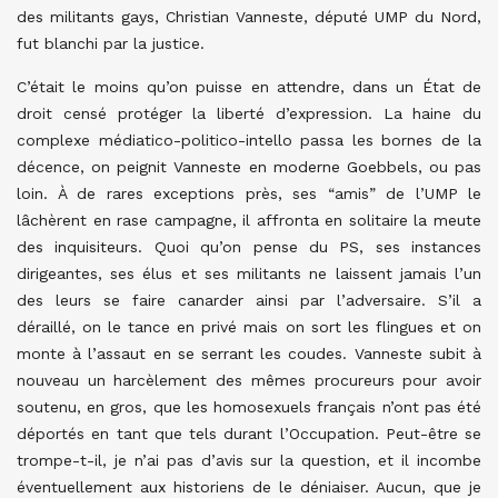
des militants gays, Christian Vanneste, député UMP du Nord,
fut blanchi par la justice.
C’était le moins qu’on puisse en attendre, dans un État de
droit censé protéger la liberté d’expression. La haine du
complexe médiatico-politico-intello passa les bornes de la
décence, on peignit Vanneste en moderne Goebbels, ou pas
loin. À de rares exceptions près, ses “amis” de l’UMP le
lâchèrent en rase campagne, il affronta en solitaire la meute
des inquisiteurs. Quoi qu’on pense du PS, ses instances
dirigeantes, ses élus et ses militants ne laissent jamais l’un
des leurs se faire canarder ainsi par l’adversaire. S’il a
déraillé, on le tance en privé mais on sort les flingues et on
monte à l’assaut en se serrant les coudes. Vanneste subit à
nouveau un harcèlement des mêmes procureurs pour avoir
soutenu, en gros, que les homosexuels français n’ont pas été
déportés en tant que tels durant l’Occupation. Peut-être se
trompe-t-il, je n’ai pas d’avis sur la question, et il incombe
éventuellement aux historiens de le déniaiser. Aucun, que je