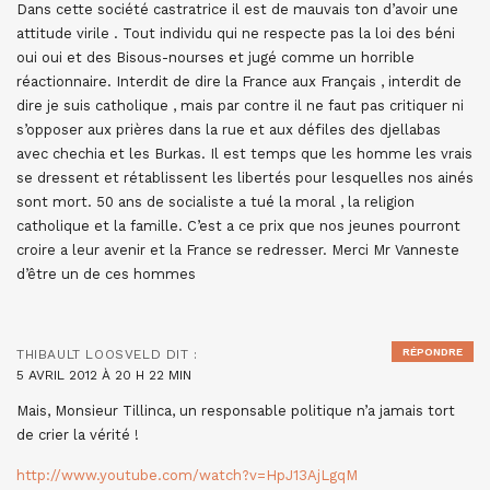
Dans cette société castratrice il est de mauvais ton d’avoir une
attitude virile . Tout individu qui ne respecte pas la loi des béni
oui oui et des Bisous-nourses et jugé comme un horrible
réactionnaire. Interdit de dire la France aux Français , interdit de
dire je suis catholique , mais par contre il ne faut pas critiquer ni
s’opposer aux prières dans la rue et aux défiles des djellabas
avec chechia et les Burkas. Il est temps que les homme les vrais
se dressent et rétablissent les libertés pour lesquelles nos ainés
sont mort. 50 ans de socialiste a tué la moral , la religion
catholique et la famille. C’est a ce prix que nos jeunes pourront
croire a leur avenir et la France se redresser. Merci Mr Vanneste
d’être un de ces hommes
RÉPONDRE
THIBAULT LOOSVELD
DIT :
5 AVRIL 2012 À 20 H 22 MIN
Mais, Monsieur Tillinca, un responsable politique n’a jamais tort
de crier la vérité !
http://www.youtube.com/watch?v=HpJ13AjLgqM