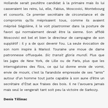
Hollande serait peutêtre candidat à la primaire mais ils lui
casseraient les reins, lui, elle, Fabius, Moscovici, Montebourg
et consorts. Ce premier secrétaire de circonstance et de
compromis qu’ils méprisaient tous, comme ils avaient
méprisé Ségolène, il le voit plastronner dans la posture de
favori qui normalement devait être la sienne. Son affidé
Moscovici est bel et bien le directeur de campagne de son
supplétif : il y a de quoi devenir fou. La seule évocation de
son nom inspire à Marisol Touraine une moue de dame
patronnesse offusquée.
Sic transit gloria mundi
. Plus que
les juges de New York, de Lille ou de Paris, plus que les
interrogatoires des flics, ce qui lui donne envie de vomir,
envie de mourir, c’est la farandole empressée de ses “amis”
autour d’un homme tout juste capable à son aune d’être un
secrétaire d’État aux fraises des bois. Il ne l’avouera jamais
mais seul le vengerait tant soit peu la victoire de Sarkozy.
Denis Tillinac