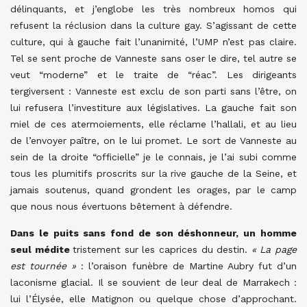
délinquants, et j’englobe les très nombreux homos qui
refusent la réclusion dans la culture gay. S’agissant de cette
culture, qui à gauche fait l’unanimité, l’UMP n’est pas claire.
Tel se sent proche de Vanneste sans oser le dire, tel autre se
veut “moderne” et le traite de “réac”. Les dirigeants
tergiversent : Vanneste est exclu de son parti sans l’être, on
lui refusera l’investiture aux législatives. La gauche fait son
miel de ces atermoiements, elle réclame l’hallali, et au lieu
de l’envoyer paître, on le lui promet. Le sort de Vanneste au
sein de la droite “officielle” je le connais, je l’ai subi comme
tous les plumitifs proscrits sur la rive gauche de la Seine, et
jamais soutenus, quand grondent les orages, par le camp
que nous nous évertuons bêtement à défendre.
Dans le puits sans fond de son déshonneur, un homme
seul médite
tristement sur les caprices du destin.
« La page
est tournée »
: l’oraison funèbre de Martine Aubry fut d’un
laconisme glacial. Il se souvient de leur deal de Marrakech :
lui l’Élysée, elle Matignon ou quelque chose d’approchant.