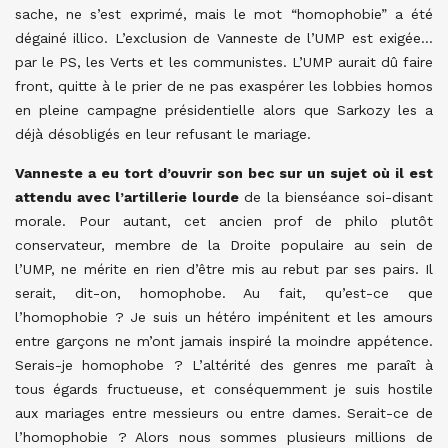
sache, ne s’est exprimé, mais le mot “homophobie” a été
dégainé illico. L’exclusion de Vanneste de l’UMP est exigée…
par le PS, les Verts et les communistes. L’UMP aurait dû faire
front, quitte à le prier de ne pas exaspérer les lobbies homos
en pleine campagne présidentielle alors que Sarkozy les a
déjà désobligés en leur refusant le mariage.
Vanneste a eu tort d’ouvrir son bec sur un sujet où il est
attendu avec l’artillerie lourde
de la bienséance soi-disant
morale. Pour autant, cet ancien prof de philo plutôt
conservateur, membre de la Droite populaire au sein de
l’UMP, ne mérite en rien d’être mis au rebut par ses pairs. Il
serait, dit-on, homophobe. Au fait, qu’est-ce que
l’homophobie ? Je suis un hétéro impénitent et les amours
entre garçons ne m’ont jamais inspiré la moindre appétence.
Serais-je homophobe ? L’altérité des genres me paraît à
tous égards fructueuse, et conséquemment je suis hostile
aux mariages entre messieurs ou entre dames. Serait-ce de
l’homophobie ? Alors nous sommes plusieurs millions de