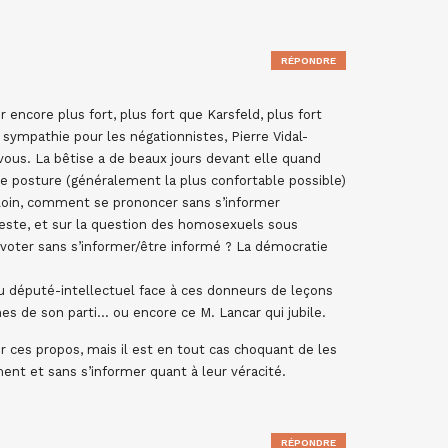
RÉPONDRE
encore plus fort, plus fort que Karsfeld, plus fort
sympathie pour les négationnistes, Pierre Vidal-
vous. La bêtise a de beaux jours devant elle quand
e posture (généralement la plus confortable possible)
s loin, comment se prononcer sans s’informer
neste, et sur la question des homosexuels sous
voter sans s’informer/être informé ? La démocratie
du député-intellectuel face à ces donneurs de leçons
ches de son parti… ou encore ce M. Lancar qui jubile.
nir ces propos, mais il est en tout cas choquant de les
nt et sans s’informer quant à leur véracité.
RÉPONDRE