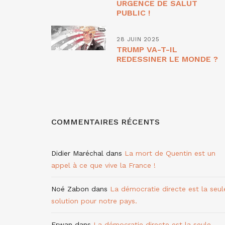
URGENCE DE SALUT
PUBLIC !
28 JUIN 2025
TRUMP VA-T-IL
REDESSINER LE MONDE ?
COMMENTAIRES RÉCENTS
Didier Maréchal
dans
La mort de Quentin est un
appel à ce que vive la France !
Noé Zabon
dans
La démocratie directe est la seul
solution pour notre pays.
Erwan
dans
La démocratie directe est la seule