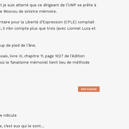
 je suis atterré que ce dirigeant de l’UMP se prête à
 de Moscou de sinistre mémoire.
ntaire pour la Liberté d’Expression (CPLE) comptait
il n’en compte plus que trois (avec Lionnel Luca et
oup de pied de l’âne.
ssais, livre III, chapitre 11, page 1027 de l’édition
ù le fanatisme mémoriel tient lieu de méthode
RÉPONDRE
e ridicule
, c’est eux qui le sont…