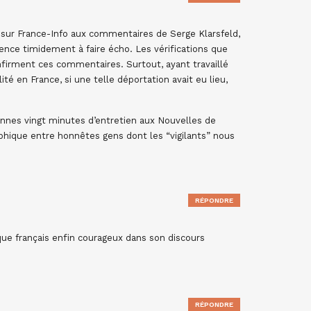
s sur France-Info aux commentaires de Serge Klarsfeld,
e timidement à faire écho. Les vérifications que
nfirment ces commentaires. Surtout, ayant travaillé
ité en France, si une telle déportation avait eu lieu,
bonnes vingt minutes d’entretien aux Nouvelles de
phique entre honnêtes gens dont les “vigilants” nous
RÉPONDRE
e français enfin courageux dans son discours
RÉPONDRE