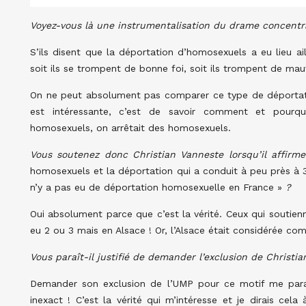
Voyez-vous là une instrumentalisation du drame concentr
S’ils disent que la déportation d’homosexuels a eu lieu a
soit ils se trompent de bonne foi, soit ils trompent de mauv
On ne peut absolument pas comparer ce type de déportatio
est intéressante, c’est de savoir comment et pourqu
homosexuels, on arrêtait des homosexuels.
Vous soutenez donc Christian Vanneste lorsqu’il affirm
homosexuels et la déportation qui a conduit à peu près à 30
n’y a pas eu de déportation homosexuelle en France »
?
Oui absolument parce que c’est la vérité. Ceux qui soutienn
eu 2 ou 3 mais en Alsace ! Or, l’Alsace était considérée c
Vous paraît-il justifié de demander l’exclusion de Christ
Demander son exclusion de l’UMP pour ce motif me paraît 
inexact ! C’est la vérité qui m’intéresse et je dirais cel