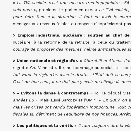
«
La TVA sociale, c’est une mesure très impopulaire : 65
suis pour
», proclame le parlementaire. «
La TVA sociale,
pour faire face à la situation. Il faut en avoir le cour
ménages aux revenus faibles ou moyens n’apprécieront pa
> Emplois industriels, nucléaire : soutien au chef de
nucléaire, à la réforme de la retraite, à celle du trait
courage de proposer des mesures, même antipathiques au 
> Union nationale et règle d’or.
«
Churchill et Atlee… l’
regrette Ch. Vanneste. Il rend hommage au socialiste espa
fait voter la règle d’or, avec la droite… L’État doit se comp
C’est du bon sens, il ne doit pas y avoir de clivage là-des
> « Évitons la danse à contretemps ».
Ici, le député vis
années 80
». Mais aussi Sarkozy et l’UMP : «
En 2007, on a
mais les crises ont rendu l’opération inopportune. Tout ce
fiscales au détriment de l’équilibre de nos finances. Arr
> Les politiques et la vérité.
«
Il faut toujours dire la vé