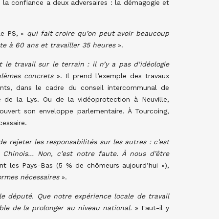
i la confiance a deux adversaires : la démagogie et
le PS, «
qui fait croire qu’on peut avoir beaucoup
te à 60 ans et travailler 35 heures
».
t le travail sur le terrain : il n’y a pas d’idéologie
blèmes concrets
». Il prend l’exemple des travaux
uants, dans le cadre du conseil intercommunal de
 de la Lys. Ou de la vidéoprotection à Neuville,
a ouvert son enveloppe parlementaire. À Tourcoing,
cessaire.
de rejeter les responsabilités sur les autres : c’est
Chinois… Non, c’est notre faute. À nous d’être
nt les Pays-Bas (5 % de chômeurs aujourd’hui »),
formes nécessaires
».
 le député. Que notre expérience locale de travail
able de la prolonger au niveau national.
» Faut-il y