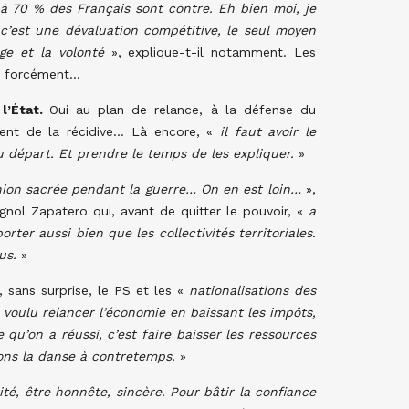
 à 70 % des Français sont contre. Eh bien moi, je
 c’est une dévaluation compétitive, le seul moyen
age et la volonté
», explique-t-il notamment. Les
s forcément…
 l’État.
Oui au plan de relance, à la défense du
ement de la récidive… Là encore, «
il faut avoir le
départ. Et prendre le temps de les expliquer.
»
union sacrée pendant la guerre… On en est loin…
»,
gnol Zapatero qui, avant de quitter le pouvoir, «
a
orter aussi bien que les collectivités territoriales.
sus.
»
e, sans surprise, le PS et les «
nationalisations des
 voulu relancer l’économie en baissant les impôts,
 qu’on a réussi, c’est faire baisser les ressources
êtons la danse à contretemps.
»
rité, être honnête, sincère. Pour bâtir la confiance