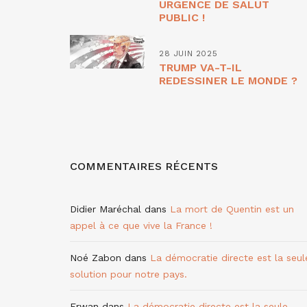
URGENCE DE SALUT
PUBLIC !
28 JUIN 2025
TRUMP VA-T-IL
REDESSINER LE MONDE ?
COMMENTAIRES RÉCENTS
Didier Maréchal
dans
La mort de Quentin est un
appel à ce que vive la France !
Noé Zabon
dans
La démocratie directe est la seul
solution pour notre pays.
Erwan
dans
La démocratie directe est la seule