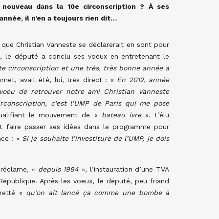
à nouveau dans la 10e circonscription ? À ses
nnée, il n’en a toujours rien dit…
 que Christian Vanneste se déclarerait en sont pour
in, le député a conclu ses voeux en entretenant le
te circonscription et une très, très bonne année à
met, avait été, lui, très direct : «
En 2012, année
 voeu de retrouver notre ami Christian Vanneste
rconscription, c’est l’UMP de Paris qui me pose
 qualifiant le mouvement de «
bateau ivre
». L’élu
ait faire passer ses idées dans le programme pour
ance : «
Si je souhaite l’investiture de l’UMP, je dois
 réclame, «
depuis 1994
», l’instauration d’une TVA
République. Après les voeux, le député, peu friand
retté «
qu’on ait lancé ça comme une bombe à