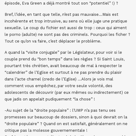
épisode, Eva Green a déjà montré tout son “potentiel” !) ?
Bref, l’idée, en tant que telle, n’est pas mauvaise…Mais est
incohérente et trop intrusive, au sens où elle juge une pratique
sexuelle. Le coup du fichier est aussi de trop : ceux qui aiment
le porno (adulte) ne sont pas des criminels. Pourquoi les ficher ?
Tout ce qu’on va faire, c’est déplacer le problème.
A quand la “visite conjugale” par le Législateur, pour voir si le
couple prend du “bon temps” dans les règles ? Si Saint Louis,
pourtant très chrétien, avait beaucoup de mal à respecter le
“calendrier” de l’Eglise et surtout à ne pas prendre du plaisir
dans l’acte charnel (credo de l’Eglise) …Alors je vois mal
comment vous empêchez, par votre seule volonté, des
adolescents de découvrir (par eux mêmes ou indirectement) ce
que jadis on appelait pudiquement “la chose” !
-Au sujet de la “droite populaire” : l’UMP n’a pas tenu ses
promesses sur beaucoup de dossiers, sinon à quoi devrait on la
“droite populaire” ? Quand on est satisfait, généralement on ne
critique pas la molesse gouvernementale !