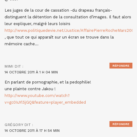
Les juges de la cour de cassation -du drapeau français-
distinguent la détention de la consultation d’images. Il faut alors
leur expliquer, malgré leurs loisirs
http://www.politiquedevie.net/Justice/AffairePierreRocheMars200
, que tout ce qui apparaît sur un écran se trouve dans la
mémoire cache…
RÉPONDRE
MIMI
DIT :
14 OCTOBRE 2011 À 1 H 04 MIN
En parlant de pornographie, et la pedophilie!
une plainte contre Jakou !
http://www.youtube.com/watch?
v=gc0IuYl5jGQ&feature=player_embedded
RÉPONDRE
GRÉGORY
DIT :
14 OCTOBRE 2011 À 17 H 54 MIN