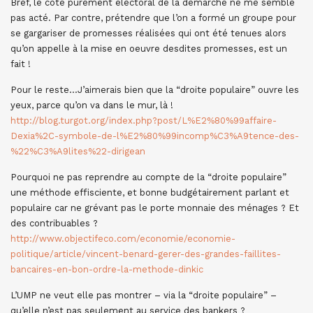
Bref, le coté purement électoral de la démarche ne me semble
pas acté. Par contre, prétendre que l’on a formé un groupe pour
se gargariser de promesses réalisées qui ont été tenues alors
qu’on appelle à la mise en oeuvre desdites promesses, est un
fait !
Pour le reste…J’aimerais bien que la “droite populaire” ouvre les
yeux, parce qu’on va dans le mur, là !
http://blog.turgot.org/index.php?post/L%E2%80%99affaire-
Dexia%2C-symbole-de-l%E2%80%99incomp%C3%A9tence-des-
%22%C3%A9lites%22-dirigean
Pourquoi ne pas reprendre au compte de la “droite populaire”
une méthode effisciente, et bonne budgétairement parlant et
populaire car ne grévant pas le porte monnaie des ménages ? Et
des contribuables ?
http://www.objectifeco.com/economie/economie-
politique/article/vincent-benard-gerer-des-grandes-faillites-
bancaires-en-bon-ordre-la-methode-dinkic
L’UMP ne veut elle pas montrer – via la “droite populaire” –
qu’elle n’est pas seulement au service des bankers ?