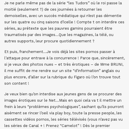
Je ne parle même pas de la série “les Tudors” où le roi passe la
moitié (seulement ?) de ces journées à retourner les
demoiselles, avec un succès médiatique qui n’est pas démentie
sur les quatre ou cinq saisons d’icelle ! Compte t on interdire ces
séries, au prétexte que les pauvres gamins pourraient être
traumatisés par des images…Que les magazines, la télé, ou
autres supports, leur procure quotidiennement ?
Et puis, franchement…Je vois déjà les sites pornos passer à
l’attaque pour entrave à la concurrence ! Parce que, sincèrement,
si je veux des photos nues – et très érotiques – de Mme BRUNI,
il me suffit de me rendre sur un site “d’information” anglais ou
plus encore, d’aller sur la rubrique du Figaro où l’on trouve tout
son content !
Je veux bien qu’on interdise aux jeunes gens de se procurer des
images érotiques sur le Net…Mais en quoi cela va t il mettre un
frein à leurs “problèmes psychologiques”, sachant qu’ils pourront
aisément se rincer l’oeil via play boy, toute la presse people, les
cassettes vidéos pornos, les séries télévisés (vous n’avez pas vu
les séries de Canal + ! Prenez “Camelot” ! Dès le premier