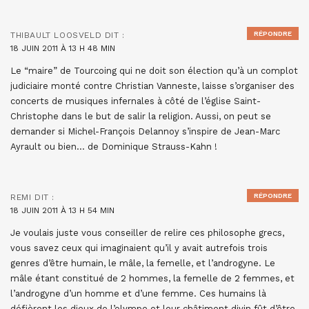
RÉPONDRE
THIBAULT LOOSVELD
DIT :
18 JUIN 2011 À 13 H 48 MIN
Le “maire” de Tourcoing qui ne doit son élection qu’à un complot
judiciaire monté contre Christian Vanneste, laisse s’organiser des
concerts de musiques infernales à côté de l’église Saint-
Christophe dans le but de salir la religion. Aussi, on peut se
demander si Michel-François Delannoy s’inspire de Jean-Marc
Ayrault ou bien… de Dominique Strauss-Kahn !
RÉPONDRE
REMI
DIT :
18 JUIN 2011 À 13 H 54 MIN
Je voulais juste vous conseiller de relire ces philosophe grecs,
vous savez ceux qui imaginaient qu’il y avait autrefois trois
genres d’être humain, le mâle, la femelle, et l’androgyne. Le
mâle étant constitué de 2 hommes, la femelle de 2 femmes, et
l’androgyne d’un homme et d’une femme. Ces humains là
défièrent les dieux de l’olympe et leur châtiment divin fût d’être