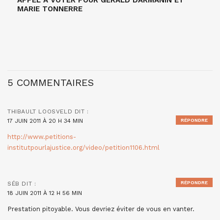
APPEL À VOTER POUR GÉRALD DARMANIN ET
MARIE TONNERRE
5 COMMENTAIRES
THIBAULT LOOSVELD
DIT :
17 JUIN 2011 À 20 H 34 MIN
RÉPONDRE
http://www.petitions-
institutpourlajustice.org/video/petition1106.html
RÉPONDRE
SÉB
DIT :
18 JUIN 2011 À 12 H 56 MIN
Prestation pitoyable. Vous devriez éviter de vous en vanter.