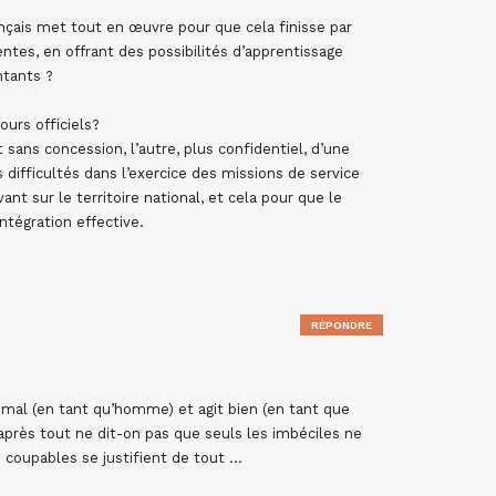
rançais met tout en œuvre pour que cela finisse par
entes, en offrant des possibilités d’apprentissage
ntants ?
ours officiels?
sans concession, l’autre, plus confidentiel, d’une
 difficultés dans l’exercice des missions de service
ant sur le territoire national, et cela pour que le
ntégration effective.
RÉPONDRE
mal (en tant qu’homme) et agit bien (en tant que
t après tout ne dit-on pas que seuls les imbéciles ne
s coupables se justifient de tout …