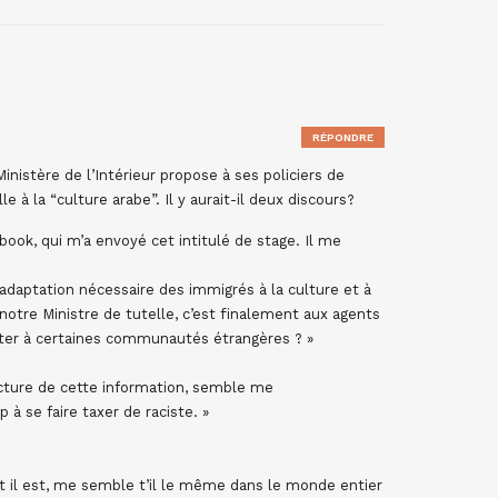
RÉPONDRE
Ministère de l’Intérieur propose à ses policiers de
e à la “culture arabe”. Il y aurait-il deux discours?
book, qui m’a envoyé cet intitulé de stage. Il me
’adaptation nécessaire des immigrés à la culture et à
 notre Ministre de tutelle, c’est finalement aux agents
pter à certaines communautés étrangères ? »
ecture de cette information, semble me
p à se faire taxer de raciste. »
et il est, me semble t’il le même dans le monde entier