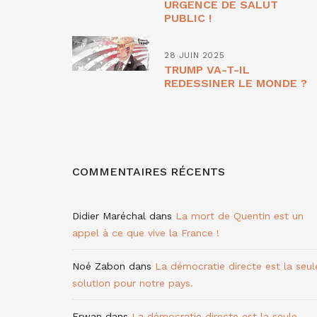
URGENCE DE SALUT
PUBLIC !
28 JUIN 2025
TRUMP VA-T-IL
REDESSINER LE MONDE ?
COMMENTAIRES RÉCENTS
Didier Maréchal
dans
La mort de Quentin est un
appel à ce que vive la France !
Noé Zabon
dans
La démocratie directe est la seul
solution pour notre pays.
Erwan
dans
La démocratie directe est la seule