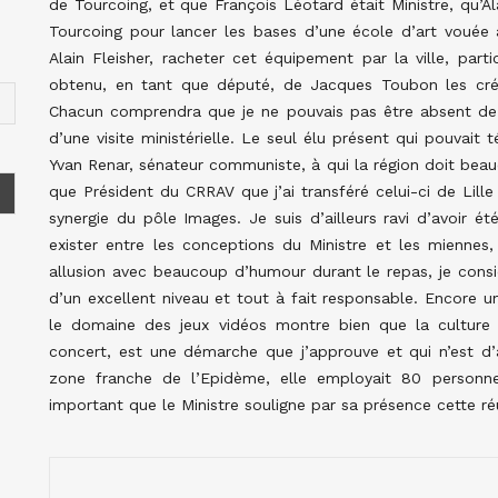
de Tourcoing, et que François Léotard était Ministre, qu’Al
Tourcoing pour lancer les bases d’une école d’art vouée au
Alain Fleisher, racheter cet équipement par la ville, part
obtenu, en tant que député, de Jacques Toubon les créd
Chacun comprendra que je ne pouvais pas être absent de c
d’une visite ministérielle. Le seul élu présent qui pouvai
Yvan Renar, sénateur communiste, à qui la région doit beauco
que Président du CRRAV que j’ai transféré celui-ci de Lill
synergie du pôle Images. Je suis d’ailleurs ravi d’avoir é
exister entre les conceptions du Ministre et les miennes, 
allusion avec beaucoup d’humour durant le repas, je consi
d’un excellent niveau et tout à fait responsable. Encore un
le domaine des jeux vidéos montre bien que la culture 
concert, est une démarche que j’approuve et qui n’est d’
zone franche de l’Epidème, elle employait 80 personnes. 
important que le Ministre souligne par sa présence cette ré