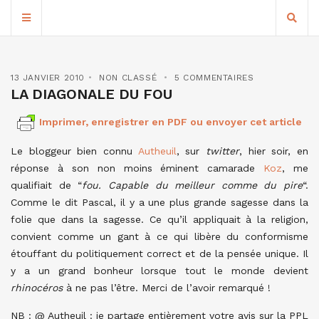
13 JANVIER 2010
NON CLASSÉ
5 COMMENTAIRES
LA DIAGONALE DU FOU
Imprimer, enregistrer en PDF ou envoyer cet article
Le bloggeur bien connu
Autheuil
, sur
twitter
, hier soir, en
réponse à son non moins éminent camarade
Koz
, me
qualifiait de “
fou. Capable du meilleur comme du pire
“.
Comme le dit Pascal, il y a une plus grande sagesse dans la
folie que dans la sagesse. Ce qu’il appliquait à la religion,
convient comme un gant à ce qui libère du conformisme
étouffant du politiquement correct et de la pensée unique. Il
y a un grand bonheur lorsque tout le monde devient
rhinocéros
à ne pas l’être. Merci de l’avoir remarqué !
NB : @ Autheuil : je partage entièrement votre avis sur la PPL