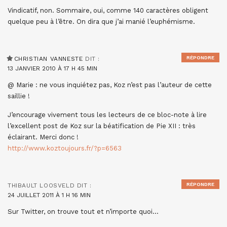
Vindicatif, non. Sommaire, oui, comme 140 caractères obligent
quelque peu à l’être. On dira que j’ai manié l’euphémisme.
RÉPONDRE
CHRISTIAN VANNESTE
DIT :
13 JANVIER 2010 À 17 H 45 MIN
@ Marie : ne vous inquiétez pas, Koz n’est pas l’auteur de cette
saillie !
J’encourage vivement tous les lecteurs de ce bloc-note à lire
l’excellent post de Koz sur la béatification de Pie XII : très
éclairant. Merci donc !
http://www.koztoujours.fr/?p=6563
RÉPONDRE
THIBAULT LOOSVELD
DIT :
24 JUILLET 2011 À 1 H 16 MIN
Sur Twitter, on trouve tout et n’importe quoi…