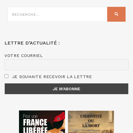
RECHERCHE
SUR
RECHER
:
LETTRE D’ACTUALITÉ :
VOTRE COURRIEL
JE SOUHAITE RECEVOIR LA LETTRE