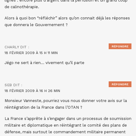
lignes : encore plus d’argent dans la perfusion et un grand coup
de calinothérapie.
Alors à quoi bon “réfléchir” alors qu’on connait déjà les réponses
que donnera le Gouvernement ?
RÉPONDRE
CHARLY
DIT :
18 FÉVRIER 2009 À 15 H 11 MIN
Jégo ne sert à rien… vivement qu’il parte
RÉPONDRE
SEB
DIT :
18 FÉVRIER 2009 À 16 H 26 MIN
Monsieur Vanneste, pourriez vous nous donner votre avis sur la
réintégration de la France dans l’OTAN ?
La France s’apprête à s’engager dans un processus de soumission
militaire et diplomatique en réintégrant le comité des plans de
défense, mais surtout le commandement militaire permanent