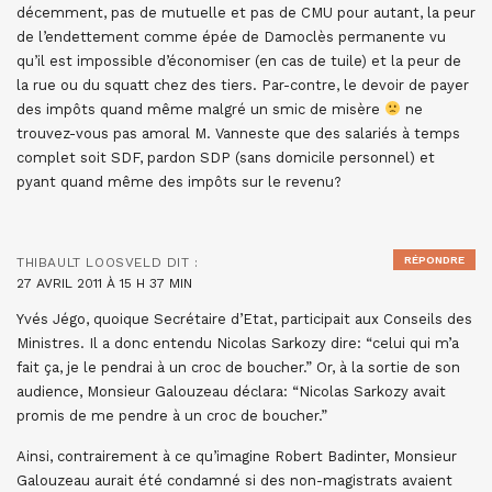
décemment, pas de mutuelle et pas de CMU pour autant, la peur
de l’endettement comme épée de Damoclès permanente vu
qu’il est impossible d’économiser (en cas de tuile) et la peur de
la rue ou du squatt chez des tiers. Par-contre, le devoir de payer
des impôts quand même malgré un smic de misère
ne
trouvez-vous pas amoral M. Vanneste que des salariés à temps
complet soit SDF, pardon SDP (sans domicile personnel) et
pyant quand même des impôts sur le revenu?
RÉPONDRE
THIBAULT LOOSVELD
DIT :
27 AVRIL 2011 À 15 H 37 MIN
Yvés Jégo, quoique Secrétaire d’Etat, participait aux Conseils des
Ministres. Il a donc entendu Nicolas Sarkozy dire: “celui qui m’a
fait ça, je le pendrai à un croc de boucher.” Or, à la sortie de son
audience, Monsieur Galouzeau déclara: “Nicolas Sarkozy avait
promis de me pendre à un croc de boucher.”
Ainsi, contrairement à ce qu’imagine Robert Badinter, Monsieur
Galouzeau aurait été condamné si des non-magistrats avaient