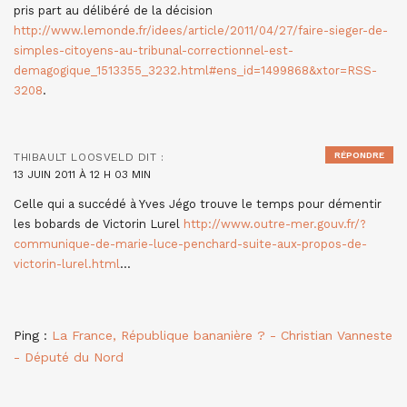
pris part au délibéré de la décision
http://www.lemonde.fr/idees/article/2011/04/27/faire-sieger-de-
simples-citoyens-au-tribunal-correctionnel-est-
demagogique_1513355_3232.html#ens_id=1499868&xtor=RSS-
3208
.
RÉPONDRE
THIBAULT LOOSVELD
DIT :
13 JUIN 2011 À 12 H 03 MIN
Celle qui a succédé à Yves Jégo trouve le temps pour démentir
les bobards de Victorin Lurel
http://www.outre-mer.gouv.fr/?
communique-de-marie-luce-penchard-suite-aux-propos-de-
victorin-lurel.html
…
Ping :
La France, République bananière ? - Christian Vanneste
- Député du Nord