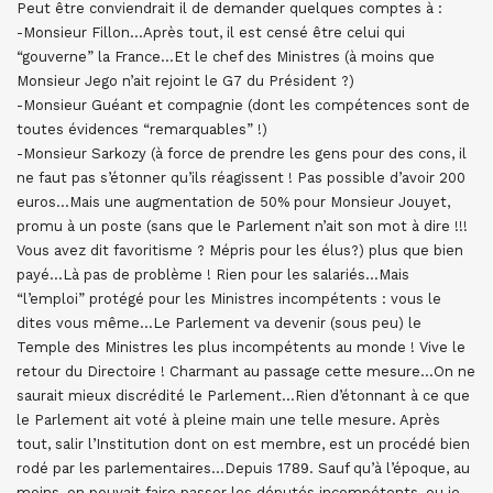
Peut être conviendrait il de demander quelques comptes à :
-Monsieur Fillon…Après tout, il est censé être celui qui
“gouverne” la France…Et le chef des Ministres (à moins que
Monsieur Jego n’ait rejoint le G7 du Président ?)
-Monsieur Guéant et compagnie (dont les compétences sont de
toutes évidences “remarquables” !)
-Monsieur Sarkozy (à force de prendre les gens pour des cons, il
ne faut pas s’étonner qu’ils réagissent ! Pas possible d’avoir 200
euros…Mais une augmentation de 50% pour Monsieur Jouyet,
promu à un poste (sans que le Parlement n’ait son mot à dire !!!
Vous avez dit favoritisme ? Mépris pour les élus?) plus que bien
payé…Là pas de problème ! Rien pour les salariés…Mais
“l’emploi” protégé pour les Ministres incompétents : vous le
dites vous même…Le Parlement va devenir (sous peu) le
Temple des Ministres les plus incompétents au monde ! Vive le
retour du Directoire ! Charmant au passage cette mesure…On ne
saurait mieux discrédité le Parlement…Rien d’étonnant à ce que
le Parlement ait voté à pleine main une telle mesure. Après
tout, salir l’Institution dont on est membre, est un procédé bien
rodé par les parlementaires…Depuis 1789. Sauf qu’à l’époque, au
moins, on pouvait faire passer les députés incompétents, ou je