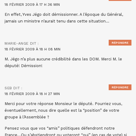
18 FÉVRIER 2009 À 17 H 36 MIN
En effet, Yves Jégo doit démissionner. A l’époque du Général,
jamais un ministre n’aurait tenu dans cette situation…
RÉPONDRE
MARIE-ANGE
DIT :
18 FÉVRIER 2009 À 18 H 08 MIN
M. Jégo n’a plus aucune crédibilité dans les DOM. Merci M. le
député! Démission!
RÉPONDRE
SEB
DIT :
18 FÉVRIER 2009 À 18 H 27 MIN
Merci pour votre réponse Monsieur le député. Pourriez vous,
éventuellement, nous dire quelle est la “position” de votre
groupe à l’Assemblée ?
Pensez vous que vos “amis” politiques défendront notre
France…Ou s’abstiendront ou voteront “oui” (en cas de vote) si