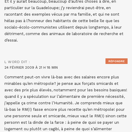
Et il y aurait beaucoup, beaucoup d’autres choses à dire, en
particulier sur la Guadeloupe; j’y reviendrai peut-être, en
racontant des exemples vécus par ma famille, et qui ne sont
hélas pas à l’honneur des habitants de cette belle île que les
socialo-écolo-communistes utilisent depuis longtemps, à leur
détriment, comme des animaux de laboratoire de recherche et
d’essai.
RÉPONDRE
L WORD
DIT :
24 FÉVRIER 2009 À 21 H 18 MIN
Comment peut-on vivre là-bas avec des salaires encore plus
minables qu’en métropole? je pense aux forçats smicards et
avec des prix plus élevés, notamment pour les besoins basiques!
quand il y a spéculation sur l’alimentaire de première nécessité,
j’appelle ça crime contre l’Humanité. Je comprends mieux que
là-bas le RM(I) fasse encore plus recette qu’en métropole! pour
une personne seule et smicarde, mieux vaut le RM(I) sinon cette
personn est la dinde de la farce : à peine de quoi se payer un
logement ou plutôt un cagibi, à peine de quoi s’alimenter