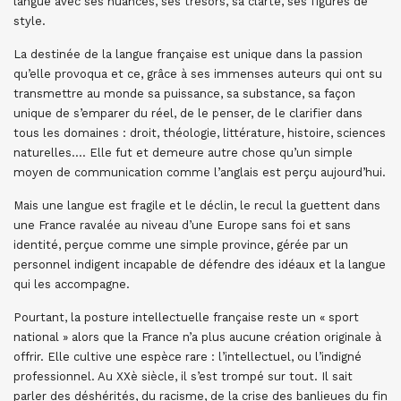
langue avec ses nuances, ses trésors, sa clarté, ses figures de
style.
La destinée de la langue française est unique dans la passion
qu’elle provoqua et ce, grâce à ses immenses auteurs qui ont su
transmettre au monde sa puissance, sa substance, sa façon
unique de s’emparer du réel, de le penser, de le clarifier dans
tous les domaines : droit, théologie, littérature, histoire, sciences
naturelles…. Elle fut et demeure autre chose qu’un simple
moyen de communication comme l’anglais est perçu aujourd’hui.
Mais une langue est fragile et le déclin, le recul la guettent dans
une France ravalée au niveau d’une Europe sans foi et sans
identité, perçue comme une simple province, gérée par un
personnel indigent incapable de défendre des idéaux et la langue
qui les accompagne.
Pourtant, la posture intellectuelle française reste un « sport
national » alors que la France n’a plus aucune création originale à
offrir. Elle cultive une espèce rare : l’intellectuel, ou l’indigné
professionnel. Au XXè siècle, il s’est trompé sur tout. Il sait
parler des déshérités, du racisme, de la crise des banlieues du fin