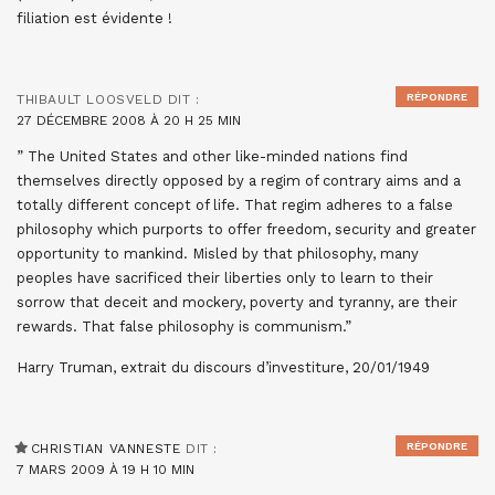
filiation est évidente !
RÉPONDRE
THIBAULT LOOSVELD
DIT :
27 DÉCEMBRE 2008 À 20 H 25 MIN
” The United States and other like-minded nations find
themselves directly opposed by a regim of contrary aims and a
totally different concept of life. That regim adheres to a false
philosophy which purports to offer freedom, security and greater
opportunity to mankind. Misled by that philosophy, many
peoples have sacrificed their liberties only to learn to their
sorrow that deceit and mockery, poverty and tyranny, are their
rewards. That false philosophy is communism.”
Harry Truman, extrait du discours d’investiture, 20/01/1949
RÉPONDRE
CHRISTIAN VANNESTE
DIT :
7 MARS 2009 À 19 H 10 MIN