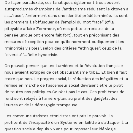
De façon paradoxale, ces fanatiques également très souvent
autoproclamés champions de l’antiracisme réduisent le citoyen à
sa…”race”, l’enferment dans une identité prédéterminée. Ils sont
les premiers à s’offusquer de l’emploi du mot “race” (cf la
pitoyable affaire Zemmour, où nos petits terroristes de la
pensée unique ont encore fait fort), tout en préconisant des
mesures d’exception pour ce qu’ils nomment pudiquement les
“minorités visibles”, selon des critères “ethniques”, ceux de la
“diversité”…Belle hypocrisie.
On pouvait penser que les Lumières et la Révolution française
nous avaient extirpés de cet obscurantisme tribal. Et bien il faut
croire que non. Le progrès social, la réduction des inégalités et la
remise en marche de l’ascenseur social devraient être le pivot
de toutes nos politiques.Ce n’est pas le cas. Ces problèmes de
fond sont relayés à l’arrière-plan, au profit des gadgets, des
leurres et de la démagogie trompeuse.
Les communautaristes ethnicistes ont pris le pouvoir. Ils
profitent de l’incapacité d’un Système en failitte à s’attaquer à la
question sociale depuis 25 ans pour imposer leur idéologie