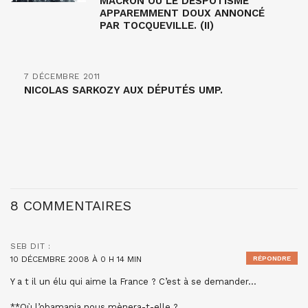
MACRON OU LE DESPOTISME
APPAREMMENT DOUX ANNONCÉ
PAR TOCQUEVILLE. (II)
7 DÉCEMBRE 2011
NICOLAS SARKOZY AUX DÉPUTÉS UMP.
8 COMMENTAIRES
SEB
DIT :
10 DÉCEMBRE 2008 À 0 H 14 MIN
RÉPONDRE
Y a t il un élu qui aime la France ? C’est à se demander…
**Où l’obamania nous mènera-t-elle ?