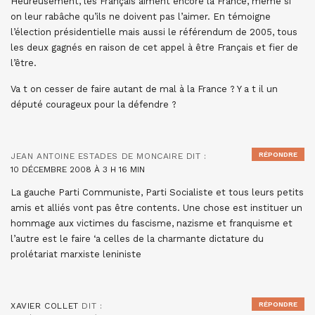
Heureusement, les Français aiment encore la France, même si
on leur rabâche qu’ils ne doivent pas l’aimer. En témoigne
l’élection présidentielle mais aussi le référendum de 2005, tous
les deux gagnés en raison de cet appel à être Français et fier de
l’être.
Va t on cesser de faire autant de mal à la France ? Y a t il un
député courageux pour la défendre ?
RÉPONDRE
JEAN ANTOINE ESTADES DE MONCAIRE
DIT :
10 DÉCEMBRE 2008 À 3 H 16 MIN
La gauche Parti Communiste, Parti Socialiste et tous leurs petits
amis et alliés vont pas être contents. Une chose est instituer un
hommage aux victimes du fascisme, nazisme et franquisme et
l’autre est le faire ‘a celles de la charmante dictature du
prolétariat marxiste leniniste
RÉPONDRE
XAVIER COLLET
DIT :