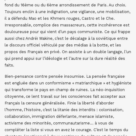
fond du 16ème ou du 6ème arrondissement de Paris. Au choix.
Toujours enclin à une indignation, une vigilance, une mobilisation,
il a défendu Mao et les Khmers rouges, Castro et le Che.
Irresponsable, complice des massacreurs, cette incohérence est
douloureuse pour qui vient d’un pays communiste. Ce qui frappe
aussi chez Andréï Makine, c’est le décalage à la soviétique entre
le discours officiel véhiculé par des médias à la botte, et les
propos des Français en privé. On assiste à un double langage, l’un
qui prend appui sur l’idéologie et l’autre sur la dure réalité des
faits.
Bien-pensance contre pensée insoumise. La pensée française
est engluée dans un conformisme « matriarchique » et hygiéniste
qui transforme le pays en champ de ruines. La néo-inquisition
citoyenne, ce lent travail sur les consciences fait accepter aux
Français la censure généralisée. Finie la liberté d’aborder
l’homme, l’histoire, c’est la litanie des interdits : colonisation,
collaboration, immigration déferlante, menace islamiste,
activisme des minorités, communautarisme… à vous de
compléter la liste si vous en avez le courage. C’est le temps du