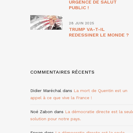
URGENCE DE SALUT
PUBLIC !
28 JUIN 2025
TRUMP VA-T-IL
REDESSINER LE MONDE ?
COMMENTAIRES RÉCENTS
Didier Maréchal
dans
La mort de Quentin est un
appel à ce que vive la France !
Noé Zabon
dans
La démocratie directe est la seul
solution pour notre pays.
Erwan
dans
La démocratie directe est la seule