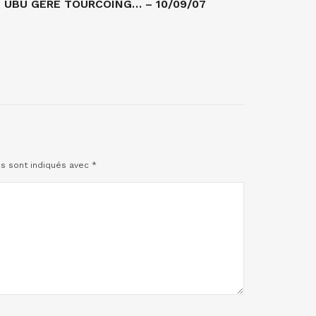
UBU GÈRE TOURCOING… – 10/09/07
es sont indiqués avec
*