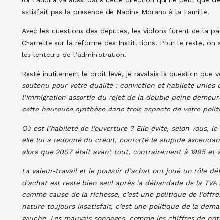
loi Taubira va aussi dans cette direction qui ne peut que d
satisfait pas la présence de Nadine Morano à la Famille.
Avec les questions des députés, les violons furent de la pa
Charrette sur la réforme des Institutions. Pour le reste, on 
les lenteurs de l’administration.
Resté inutilement le droit levé, je ravalais la question que v
soutenu pour votre dualité : conviction et habileté unies 
l’immigration assortie du rejet de la double peine demeur
cette heureuse synthèse dans trois aspects de votre polit
Où est l’habileté de l’ouverture ? Elle évite, selon vous, 
elle lui a redonné du crédit, conforté le stupide ascendan
alors que 2007 était avant tout, contrairement à 1995 et à
La valeur-travail et le pouvoir d’achat ont joué un rôle dé
d’achat est resté bien seul après la débandade de la TVA s
comme cause de la richesse, c’est une politique de l’offre
nature toujours insatisfait, c’est une politique de la deman
gauche. Les mauvais sondages, comme les chiffres de notr