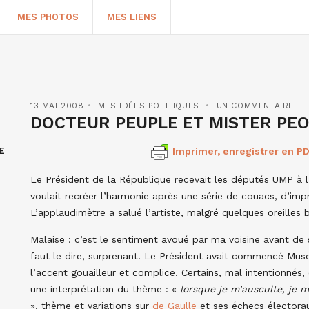
MES PHOTOS
MES LIENS
13 MAI 2008
MES IDÉES POLITIQUES
UN COMMENTAIRE
DOCTEUR PEUPLE ET MISTER PE
E
Imprimer, enregistrer en PD
Le Président de la République recevait les députés UMP à l’
voulait recréer l’harmonie après une série de couacs, d’imp
L’applaudimètre a salué l’artiste, malgré quelques oreilles b
HERCHER
Malaise : c’est le sentiment avoué par ma voisine avant de
faut le dire, surprenant. Le Président avait commencé Muset
l’accent gouailleur et complice. Certains, mal intentionnés
une interprétation du thème : «
lorsque je m’ausculte, je 
», thème et variations sur
de Gaulle
et ses échecs électorau