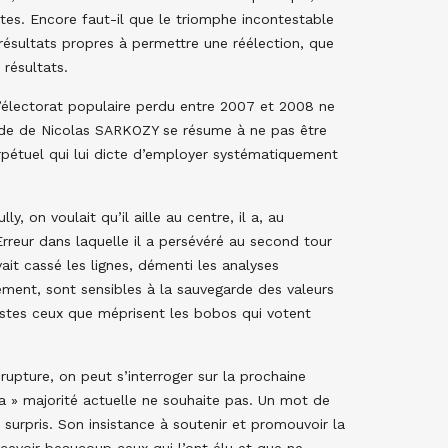
tes. Encore faut-il que le triomphe incontestable
 résultats propres à permettre une réélection, que
 résultats.
l’électorat populaire perdu entre 2007 et 2008 ne
ode de Nicolas SARKOZY se résume à ne pas être
pétuel qui lui dicte d’employer systématiquement
, on voulait qu’il aille au centre, il a, au
 Erreur dans laquelle il a persévéré au second tour
it cassé les lignes, démenti les analyses
sément, sont sensibles à la sauvegarde des valeurs
ulistes ceux que méprisent les bobos qui votent
 rupture, on peut s’interroger sur la prochaine
sa » majorité actuelle ne souhaite pas. Un mot de
surpris. Son insistance à soutenir et promouvoir la