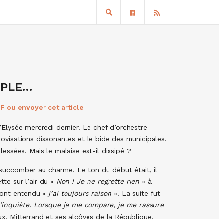
OPLE…
F ou envoyer cet article
Elysée mercredi dernier. Le chef d’orchestre
rovisations dissonantes et le bide des municipales.
lessées. Mais le malaise est-il dissipé ?
 succomber au charme. Le ton du début était, il
te sur l’air du «
Non ! Je ne regrette rien
» à
, ont entendu «
j’ai toujours raison
». La suite fut
m’inquiète. Lorsque je me compare, je me rassure
x, Mitterrand et ses alcôves de la République,