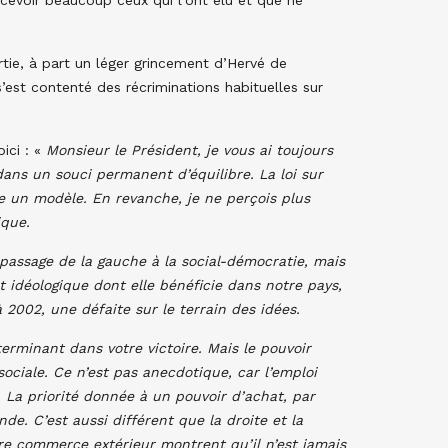
écevoir beaucoup ceux qui l’ont élu et que ne
rtie, à part un léger grincement d’Hervé de
s’est contenté des récriminations habituelles sur
oici : «
Monsieur le Président, je vous ai toujours
dans un souci permanent d’équilibre. La loi sur
e un modèle. En revanche, je ne perçois plus
ique.
le passage de la gauche à la social-démocratie, mais
t idéologique dont elle bénéficie dans notre pays,
 2002, une défaite sur le terrain des idées.
terminant dans votre victoire. Mais le pouvoir
ociale. Ce n’est pas anecdotique, car l’emploi
. La priorité donnée à un pouvoir d’achat, par
de. C’est aussi différent que la droite et la
e commerce extérieur montrent qu’il n’est jamais