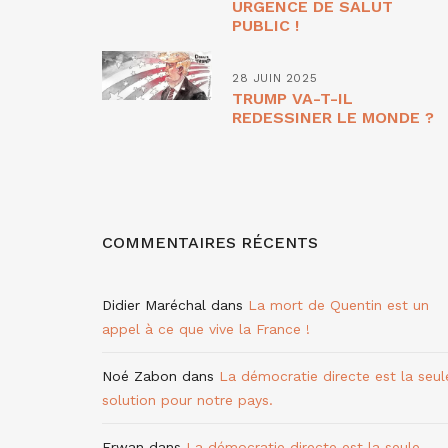
URGENCE DE SALUT
PUBLIC !
28 JUIN 2025
TRUMP VA-T-IL
REDESSINER LE MONDE ?
COMMENTAIRES RÉCENTS
Didier Maréchal
dans
La mort de Quentin est un
appel à ce que vive la France !
Noé Zabon
dans
La démocratie directe est la seul
solution pour notre pays.
Erwan
dans
La démocratie directe est la seule