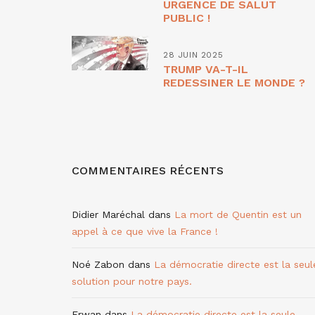
URGENCE DE SALUT
PUBLIC !
28 JUIN 2025
TRUMP VA-T-IL
REDESSINER LE MONDE ?
COMMENTAIRES RÉCENTS
Didier Maréchal
dans
La mort de Quentin est un
appel à ce que vive la France !
Noé Zabon
dans
La démocratie directe est la seul
solution pour notre pays.
Erwan
dans
La démocratie directe est la seule