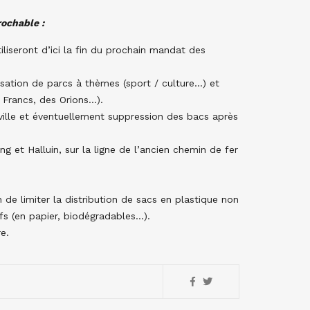
rochable :
iliseront d’ici la fin du prochain mandat des
nisation de parcs à thèmes (sport / culture…) et
s Francs, des Orions…).
ville et éventuellement suppression des bacs après
g et Halluin, sur la ligne de l’ancien chemin de fer
in de limiter la distribution de sacs en plastique non
ifs (en papier, biodégradables…).
e.