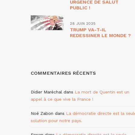
URGENCE DE SALUT
PUBLIC !
28 JUIN 2025
TRUMP VA-T-IL
REDESSINER LE MONDE ?
COMMENTAIRES RÉCENTS
Didier Maréchal
dans
La mort de Quentin est un
appel à ce que vive la France !
Noé Zabon
dans
La démocratie directe est la seul
solution pour notre pays.
Erwan
dans
La démocratie directe est la seule