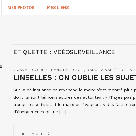
MES PHOTOS
MES LIENS
ÉTIQUETTE :
VDÉOSURVEILLANCE
E
2 JANVIER 2009
DANS LA PRESSE
,
DANS LA VALLÉE DE LA L
LINSELLES : ON OUBLIE LES SUJ
Sur la délinquance en revanche le maire s’est montré plus pro
dont ils sont témoins auprès des autorités : « N’ayez pas 
HERCHER
tranquilles », insistait le maire en évoquant « des faits di
d’énergumènes qui ne […]
LIRE LA SUITE