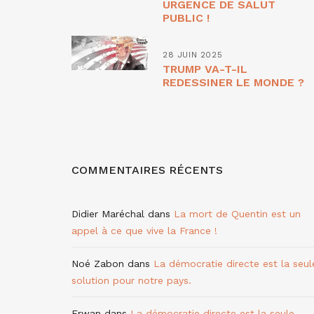
URGENCE DE SALUT
PUBLIC !
28 JUIN 2025
TRUMP VA-T-IL
REDESSINER LE MONDE ?
COMMENTAIRES RÉCENTS
Didier Maréchal
dans
La mort de Quentin est un
appel à ce que vive la France !
Noé Zabon
dans
La démocratie directe est la seul
solution pour notre pays.
Erwan
dans
La démocratie directe est la seule