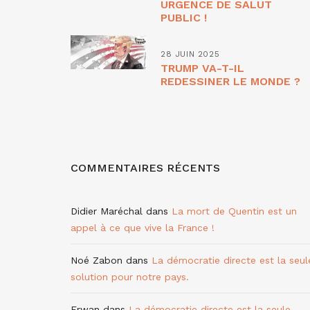
URGENCE DE SALUT
PUBLIC !
28 JUIN 2025
TRUMP VA-T-IL
REDESSINER LE MONDE ?
COMMENTAIRES RÉCENTS
Didier Maréchal
dans
La mort de Quentin est un
appel à ce que vive la France !
Noé Zabon
dans
La démocratie directe est la seul
solution pour notre pays.
Erwan
dans
La démocratie directe est la seule