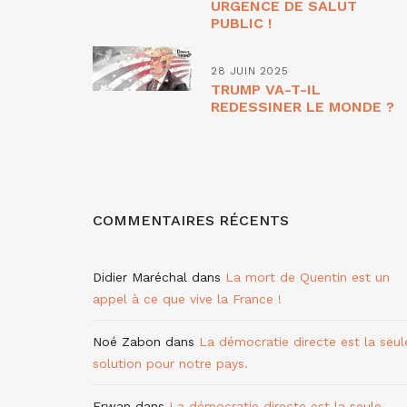
URGENCE DE SALUT
PUBLIC !
28 JUIN 2025
TRUMP VA-T-IL
REDESSINER LE MONDE ?
COMMENTAIRES RÉCENTS
Didier Maréchal
dans
La mort de Quentin est un
appel à ce que vive la France !
Noé Zabon
dans
La démocratie directe est la seul
solution pour notre pays.
Erwan
dans
La démocratie directe est la seule