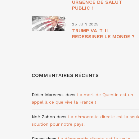
URGENCE DE SALUT
PUBLIC !
28 JUIN 2025
TRUMP VA-T-IL
REDESSINER LE MONDE ?
COMMENTAIRES RÉCENTS
Didier Maréchal
dans
La mort de Quentin est un
appel à ce que vive la France !
Noé Zabon
dans
La démocratie directe est la seul
solution pour notre pays.
Erwan
dans
La démocratie directe est la seule