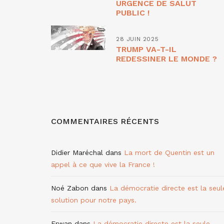
URGENCE DE SALUT
PUBLIC !
28 JUIN 2025
TRUMP VA-T-IL
REDESSINER LE MONDE ?
COMMENTAIRES RÉCENTS
Didier Maréchal
dans
La mort de Quentin est un
appel à ce que vive la France !
Noé Zabon
dans
La démocratie directe est la seul
solution pour notre pays.
Erwan
dans
La démocratie directe est la seule