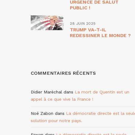
URGENCE DE SALUT
PUBLIC !
28 JUIN 2025
TRUMP VA-T-IL
REDESSINER LE MONDE ?
COMMENTAIRES RÉCENTS
Didier Maréchal
dans
La mort de Quentin est un
appel à ce que vive la France !
Noé Zabon
dans
La démocratie directe est la seul
solution pour notre pays.
Erwan
dans
La démocratie directe est la seule