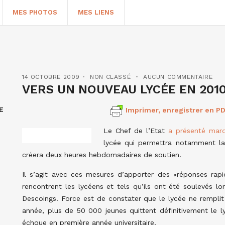
MES PHOTOS
MES LIENS
14 OCTOBRE 2009
NON CLASSÉ
AUCUN COMMENTAIRE
VERS UN NOUVEAU LYCÉE EN 2010
E
Imprimer, enregistrer en PD
Le Chef de l’Etat
a présenté mard
lycée qui permettra notamment la r
créera deux heures hebdomadaires de soutien.
HERCHER
Il s’agit avec ces mesures d’apporter des «réponses ra
rencontrent les lycéens et tels qu’ils ont été soulevés l
Descoings. Force est de constater que le lycée ne remplit
année, plus de 50 000 jeunes quittent définitivement le l
échoue en première année universitaire.