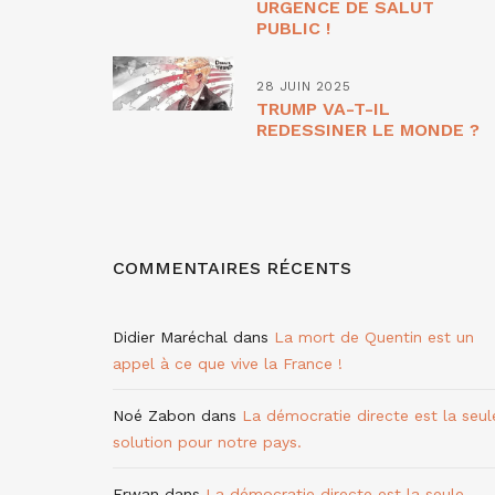
URGENCE DE SALUT
PUBLIC !
28 JUIN 2025
TRUMP VA-T-IL
REDESSINER LE MONDE ?
COMMENTAIRES RÉCENTS
Didier Maréchal
dans
La mort de Quentin est un
appel à ce que vive la France !
Noé Zabon
dans
La démocratie directe est la seul
solution pour notre pays.
Erwan
dans
La démocratie directe est la seule