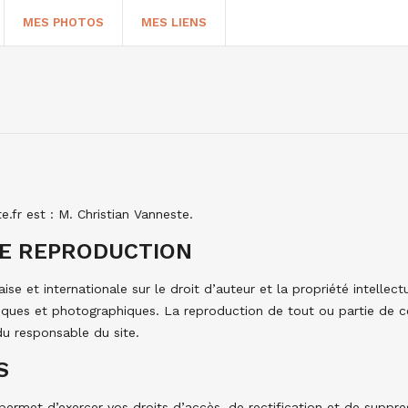
MES PHOTOS
MES LIENS
e.fr est : M. Christian Vanneste.
DE REPRODUCTION
aise et internationale sur le droit d’auteur et la propriété intellec
iques et photographiques. La reproduction de tout ou partie de ce 
du responsable du site.
S
permet d’exercer vos droits d’accès, de rectification et de supp